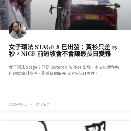
女子環法 STAGE 8 已出發：黃衫只差 15
秒，NICE 前短坡會不會讓最長日變難
女子環法 Stage 8 已從 Sisteron 往 Nice 出發，本文以發稿時
可確認資料為準，先看這個最長日現在該盯哪裡。
READ MORE »
2026-08-08
尚無留言
產業動態