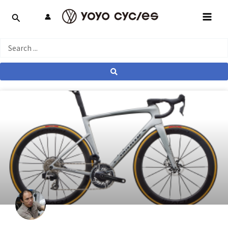
跳
MAI
至
MEN
主
要
Search
內
...
容
產業動態