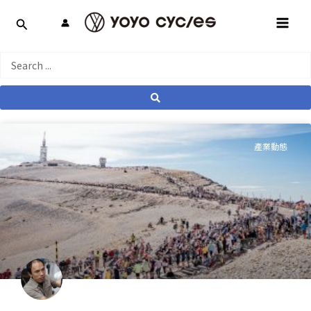
跳
MAI
至
MEN
主
要
Search
內
...
容
產業動態