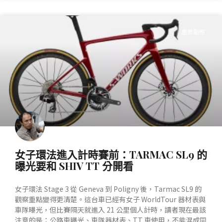
產業動態
女子環法進入計時賽前：TARMAC SL9 的
曝光要和 SHIV TT 分開看
女子環法 Stage 3 從 Geneva 到 Poligny 後，Tarmac SL9 的
觀察重點變得更清楚。這台車已經有女子 WorldTour 器材表與
車隊曝光，但比賽隔天就進入 21 公里個人計時，讀者現在最該
注意的是：公路車曝光、車隊器材表、TT 車使用，不能混成同