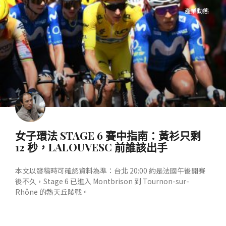
產業動態
女子環法 STAGE 6 賽中指南：黃衫只剩
12 秒，LALOUVESC 前誰該出手
本文以發稿時可確認資料為準：台北 20:00 約是法國午後開賽
後不久，Stage 6 已進入 Montbrison 到 Tournon-sur-
Rhône 的熱天丘陵戰。
READ MORE »