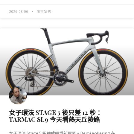
2026-08-06
尚無留言
產業動態
女子環法 STAGE 5 後只差 12 秒：
TARMAC SL9 今天看熱天丘陵路
女子環法 Stage 5 把總成績重新壓緊。Demi Vollering 在