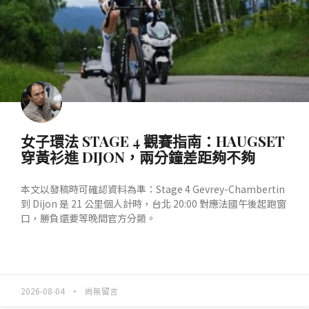
女子環法 STAGE 4 觀賽指南：HAUGSET
穿黃衫進 DIJON，兩分鐘差距夠不夠
本文以發稿時可確認資料為準：Stage 4 Gevrey-Chambertin
到 Dijon 是 21 公里個人計時，台北 20:00 對應法國午後起跑窗
口，勝負還要等晚間官方分類。
READ MORE »
2026-08-04
尚無留言