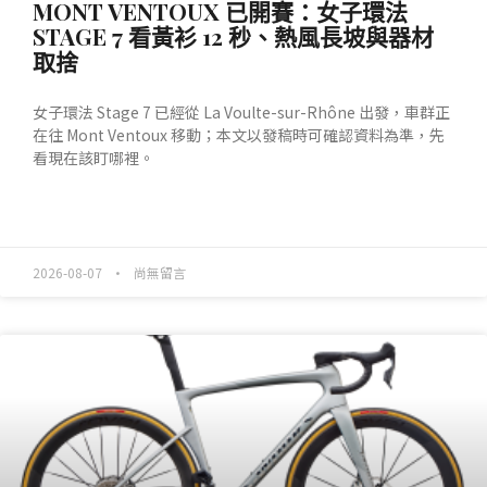
MONT VENTOUX 已開賽：女子環法
STAGE 7 看黃衫 12 秒、熱風長坡與器材
取捨
女子環法 Stage 7 已經從 La Voulte-sur-Rhône 出發，車群正
在往 Mont Ventoux 移動；本文以發稿時可確認資料為準，先
看現在該盯哪裡。
READ MORE »
2026-08-07
尚無留言
產業動態