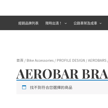
跳
至
主
要
經銷品牌列表
限時出清！
公路車架及成車
內
容
首頁
/
Bike Accessories
/
PROFILE DESIGN
/
AEROBARS
AEROBAR BR
找不到符合您選擇的商品