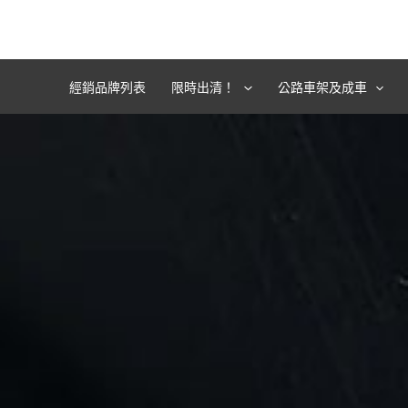
跳
至
主
要
經銷品牌列表
限時出清！
公路車架及成車
內
容