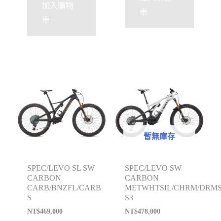
加入購物
車
車
暫無庫存
SPEC/LEVO SL SW
SPEC/LEVO SW
CARBON
CARBON
CARB/BNZFL/CARB
METWHTSIL/CHRM/DRMS
S
S3
NT$
469,000
NT$
478,000