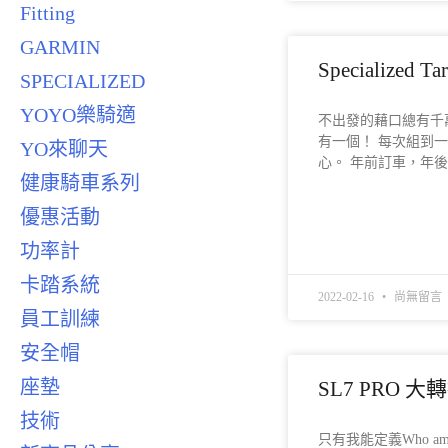
Fitting
GARMIN
Specialized Ta
SPECIALIZED
YOYO樂騎適
不出發的藉口總有千
有一個！ 每次組到
YO來聊天
心。 年前訂車，年
健康騎車系列
優惠活動
READ MORE »
功率計
卡踏系統
2022-02-16
尚無留言
員工訓練
安全帽
座墊
SL7 PRO 大
技術
只有我能定義Who am I 