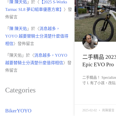
「
陳 陳天佑
」於〈
【2025 S-Works
Tarmac SL8 夢幻組車優惠方案】
〉發
佈留言
「
陳 陳天佑
」於〈
消息越多，
YOYO 越要替騎士分清楚什麼值得
相信
〉發佈留言
「
陳天佑
」於〈
消息越多，YOYO
二手精品 2023 S
越要替騎士分清楚什麼值得相信
〉發
Epic EVO Pro
佈留言
二手精品！ Specializ
寸 L 有了小孩，改玩小
Categories
READ MORE »
BikerYOYO
2025-02-02
尚無留言