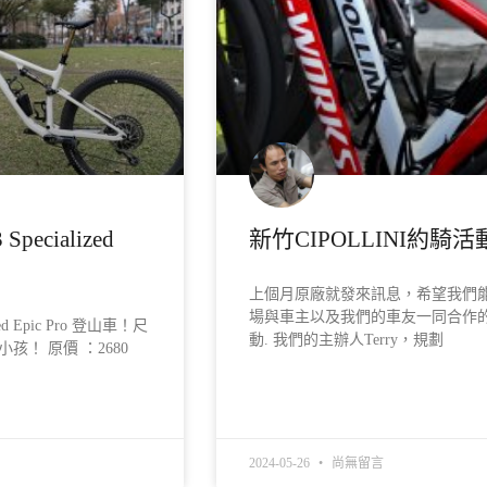
pecialized
新竹CIPOLLINI約騎活
上個月原廠就發來訊息，希望我們
場與車主以及我們的車友一同合作
ed Epic Pro 登山車！尺
動. 我們的主辦人Terry，規劃
孩！ 原價 ：2680
READ MORE »
2024-05-26
尚無留言