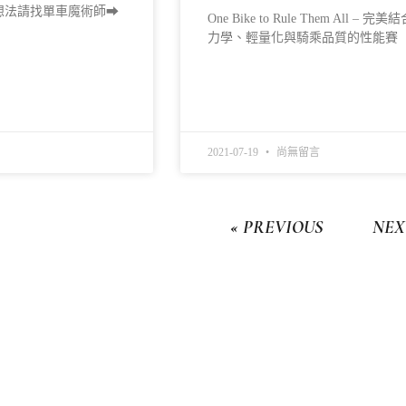
🏽有什麼想法請找單車魔術師➡
One Bike to Rule Them All – 完
力學、輕量化與騎乘品質的性能賽
READ MORE »
2021-07-19
尚無留言
« PREVIOUS
NEX