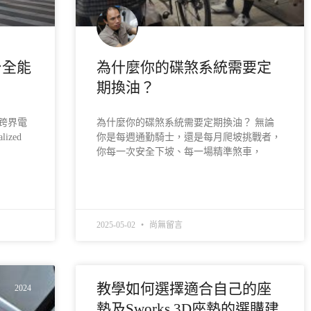
一台全能
為什麼你的碟煞系統需要定
期換油？
2：跨界電
為什麼你的碟煞系統需要定期換油？ 無論
ized
你是每週通勤騎士，還是每月爬坡挑戰者，
你每一次安全下坡、每一場精準煞車，
READ MORE »
2025-05-02
尚無留言
教學如何選擇適合自己的座
2024
墊及Sworks 3D座墊的選購建