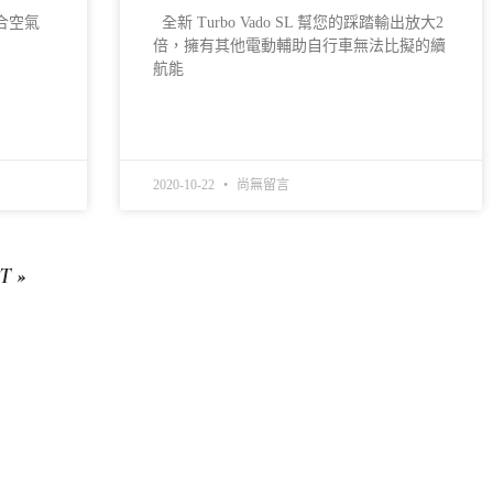
美結合空氣
全新 Turbo Vado SL 幫您的踩踏輸出放大2
倍，擁有其他電動輔助自行車無法比擬的續
航能
READ MORE »
2020-10-22
尚無留言
T »