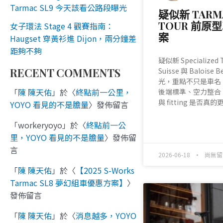
Tarmac SL9 今天該看公路段曝光
疑似新 TARM
TOUR 前原
女子環法 Stage 4 觀賽指南：
案
Haugset 穿黃衫進 Dijon，兩分鐘差
距夠不夠
疑似新 Specialized 
RECENT COMMENTS
Suisse 與 Baloise 
光，重點不只是車名
「
陳 陳天佑
」於〈
終點前一公里，
後端標準、空力整合
與 fitting 是否
YOYO 看見的不是膽量
〉發佈留言
「
workeryoyo
」於〈
終點前一公
READ MORE »
里，YOYO 看見的不是膽量
〉發佈留
言
2026-06-18
尚無留
「
陳 陳天佑
」於〈
【2025 S-Works
Tarmac SL8 夢幻組車優惠方案】
〉
發佈留言
「
陳 陳天佑
」於〈
消息越多，YOYO