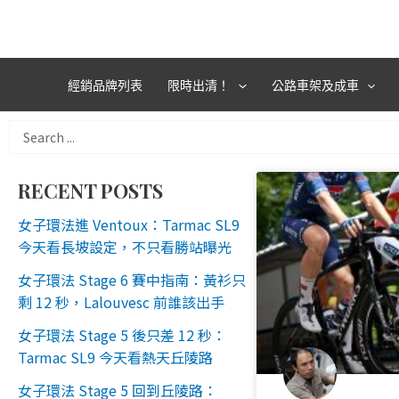
跳
至
主
要
經銷品牌列表
限時出清！
公路車架及成車
內
容
Search
...
RECENT POSTS
女子環法進 Ventoux：Tarmac SL9
今天看長坡設定，不只看勝站曝光
女子環法 Stage 6 賽中指南：黃衫只
剩 12 秒，Lalouvesc 前誰該出手
女子環法 Stage 5 後只差 12 秒：
Tarmac SL9 今天看熱天丘陵路
女子環法 Stage 5 回到丘陵路：