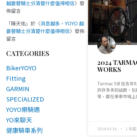
越要替騎士分清楚什麼值得相信
〉發
佈留言
「
陳天佑
」於〈
消息越多，YOYO 越
要替騎士分清楚什麼值得相信
〉發佈
留言
CATEGORIES
2024 TARMAC
BikerYOYO
WORKS
Fitting
Tarmac Sl8 從
GARMIN
許許多多的話題，包
等，都在單車市場上
SPECIALIZED
YOYO樂騎適
READ MORE »
YO來聊天
健康騎車系列
2024-03-16
1 則留