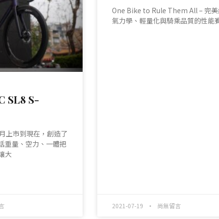
One Bike to Rule Them All –
氣力學、輕量化與騎乘品質的性能
READ MORE »
 SL8 S-
去年9月上市到現在，創造了
括重量、空力、一體把
讓大
言
2021-07-19
尚無留言