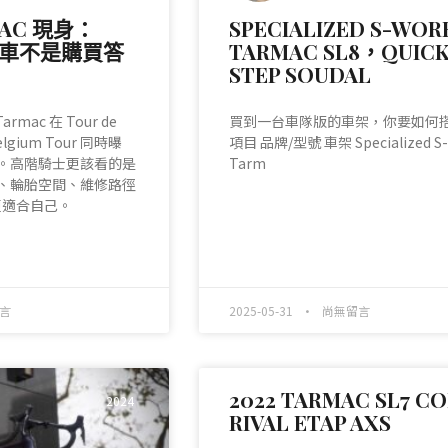
AC 現身：
SPECIALIZED S-WOR
型車不是購買答
TARMAC SL8，QUICK
STEP SOUDAL
Tarmac 在 Tour de
買到一台車隊版的車架，你要如何
Belgium Tour 同時曝
項目 品牌/型號 車架 Specialized S-
。高階騎士更該看的是
Tarm
、輪胎空間、維修路徑
真的更適合自己。
READ MORE »
言
2025-05-31
尚無留言
2022 TARMAC SL7 C
2024
RIVAL ETAP AXS