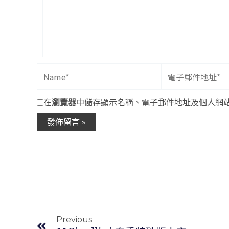
入
內
容…
Name*
電
子
郵
在
瀏覽器
中儲存顯示名稱、電子郵件地址及個人網
件
地
址
*
上一頁
Previous