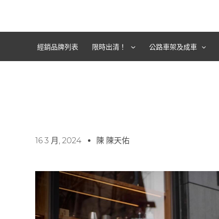
跳
至
主
要
經銷品牌列表
限時出清！
公路車架及成車
內
容
16 3 月, 2024
陳 陳天佑