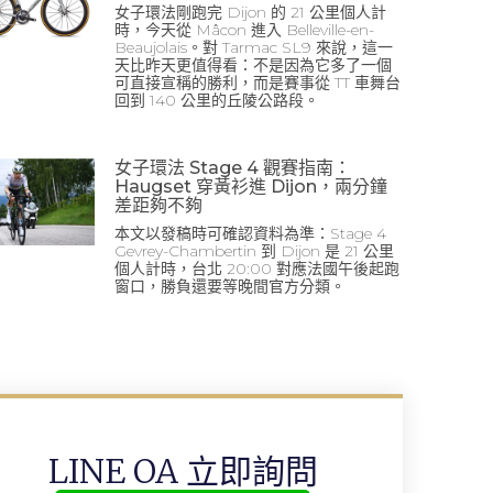
女子環法剛跑完 Dijon 的 21 公里個人計
時，今天從 Mâcon 進入 Belleville-en-
Beaujolais。對 Tarmac SL9 來說，這一
天比昨天更值得看：不是因為它多了一個
可直接宣稱的勝利，而是賽事從 TT 車舞台
回到 140 公里的丘陵公路段。
女子環法 Stage 4 觀賽指南：
Haugset 穿黃衫進 Dijon，兩分鐘
差距夠不夠
本文以發稿時可確認資料為準：Stage 4
Gevrey-Chambertin 到 Dijon 是 21 公里
個人計時，台北 20:00 對應法國午後起跑
窗口，勝負還要等晚間官方分類。
LINE OA 立即詢問