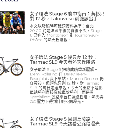
女子環法 Stage 6 賽中指南：黃衫只
剩 12 秒，Lalouvesc 前誰該出手
本文以發稿時可確認資料為準：台北
20:00 約是法國午後開賽後不久，Stage
6 已進入 Montbrison 到 Tournon-sur-
Rhône 的熱天丘陵戰。
女子環法 Stage 5 後只差 12 秒：
Tarmac SL9 今天看熱天丘陵路
女子環法 Stage 5 把總成績重新壓緊。
Demi Vollering 在 Belleville-en-
Beaujolais 贏下單站，Marlen Reusser 仍
穿黃衫，但領先只剩 12 秒。對 Tarmac
SL9 的每日追蹤來說，今天的重點不是把
單站勝利直接寫成車款勝利，而是看
Specialized 公路平台在連續丘陵、熱天與
GC 壓力下得到什麼公開曝光。
女子環法 Stage 5 回到丘陵路：
Tarmac SL9 今天該看公路段曝光