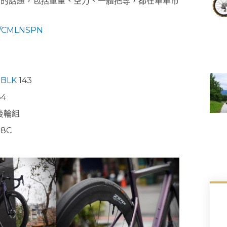
許多多的話題，包括重量、空力、一體把等，都在單車市
T/CMLNSPN
 BLK
143
34
前後輪組
28C