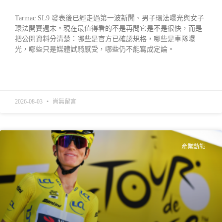
Tarmac SL9 發表後已經走過第一波新聞、男子環法曝光與女子
環法開賽週末。現在最值得看的不是再問它是不是很快，而是
把公開資料分清楚：哪些是官方已確認規格，哪些是車隊曝
光，哪些只是媒體試騎感受，哪些仍不能寫成定論。
READ MORE »
2026-08-03
尚無留言
產業動態