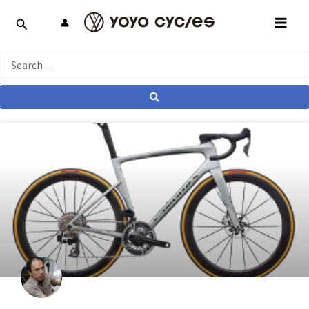
跳
MAI
至
MEN
主
要
Search
內
...
容
產業動態