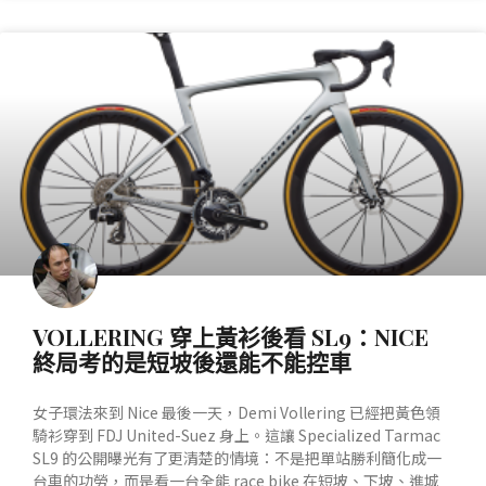
產業動態
VOLLERING 穿上黃衫後看 SL9：NICE
終局考的是短坡後還能不能控車
女子環法來到 Nice 最後一天，Demi Vollering 已經把黃色領
騎衫穿到 FDJ United-Suez 身上。這讓 Specialized Tarmac
SL9 的公開曝光有了更清楚的情境：不是把單站勝利簡化成一
台車的功勞，而是看一台全能 race bike 在短坡、下坡、進城