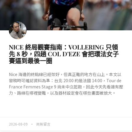
NICE 終局觀賽指南：VOLLERING 只領
先 8 秒，四趟 COL D’EZE 會把環法女子
賽逼到最後一圈
Nice 海邊的終點線已經架好，但真正難的地方在山上。本文以
發稿時可確認資料為準：台北 20:00 約是法國 14:00，Tour de
France Femmes Stage 9 尚未中立起跑，因此今天先看誰有壓
力、路線在哪裡變難，以及器材設定會在哪些畫面被放大。
READ MORE »
2026-08-09
尚無留言