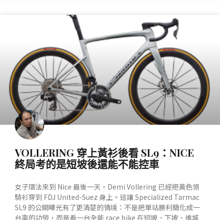
產業動態
VOLLERING 穿上黃衫後看 SL9：NICE
終局考的是短坡後還能不能控車
女子環法來到 Nice 最後一天，Demi Vollering 已經把黃色領
騎衫穿到 FDJ United-Suez 身上。這讓 Specialized Tarmac
SL9 的公開曝光有了更清楚的情境：不是把單站勝利簡化成一
台車的功勞，而是看一台全能 race bike 在短坡、下坡、進城