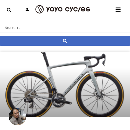
跳
MAI
至
MEN
主
要
Search
內
...
容
產業動態