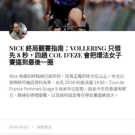
NICE 終局觀賽指南：VOLLERING 只領
先 8 秒，四趟 COL D’EZE 會把環法女子
賽逼到最後一圈
Nice 海邊的終點線已經架好，但真正難的地方在山上。本文以
發稿時可確認資料為準：台北 20:00 約是法國 14:00，Tour de
France Femmes Stage 9 尚未中立起跑，因此今天先看誰有壓
力、路線在哪裡變難，以及器材設定會在哪些畫面被放大。
READ MORE »
2026-08-09
尚無留言