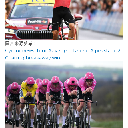
圖片來源參考：
Cyclingnews: Tour Auvergne-Rhone-Alpes stage 2
Charmig breakaway win