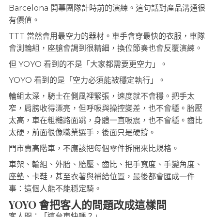
Barcelona 開幕團隊計時前的演練。這句話對產品溝通很
有價值。
TTT 當然會用最空力的器材。車手會穿最快的衣服，車隊
會測輪組，座艙會調到很精細，換位節奏也會反覆演練。
但 YOYO 看到的不是「大家都需要更空力」。
YOYO 看到的是「空力必須能被穩定執行」。
輪組太深，騎士在側風裡緊張，速度就不會穩。把手太
窄，肩膀收得漂亮，但呼吸與操控變差，也不會穩。胎壓
太高，車在粗糙路面跳，身體一直吸震，也不會穩。齒比
太硬，前面很像職業選手，後面只是硬撐。
門市賣高階車，不應該把每個零件拆開來比規格。
車架、輪組、外胎、胎壓、齒比、把手寬度、手變角度、
座墊、卡鞋，甚至衣著與補給位置，最後都會匯成一件
事：這個人能不能穩定騎。
YOYO 會把客人的問題改成這樣問
客人問：「這台車快嗎？」