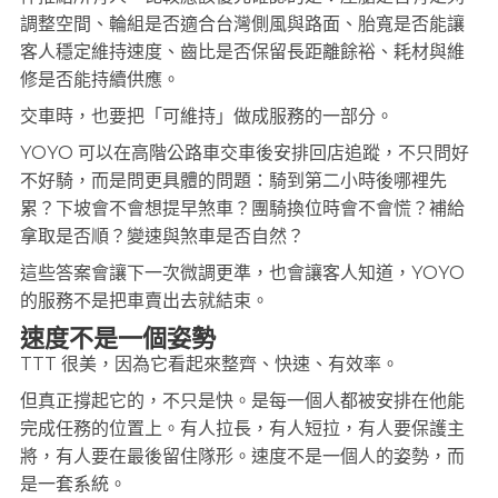
調整空間、輪組是否適合台灣側風與路面、胎寬是否能讓
客人穩定維持速度、齒比是否保留長距離餘裕、耗材與維
修是否能持續供應。
交車時，也要把「可維持」做成服務的一部分。
YOYO 可以在高階公路車交車後安排回店追蹤，不只問好
不好騎，而是問更具體的問題：騎到第二小時後哪裡先
累？下坡會不會想提早煞車？團騎換位時會不會慌？補給
拿取是否順？變速與煞車是否自然？
這些答案會讓下一次微調更準，也會讓客人知道，YOYO
的服務不是把車賣出去就結束。
速度不是一個姿勢
TTT 很美，因為它看起來整齊、快速、有效率。
但真正撐起它的，不只是快。是每一個人都被安排在他能
完成任務的位置上。有人拉長，有人短拉，有人要保護主
將，有人要在最後留住隊形。速度不是一個人的姿勢，而
是一套系統。