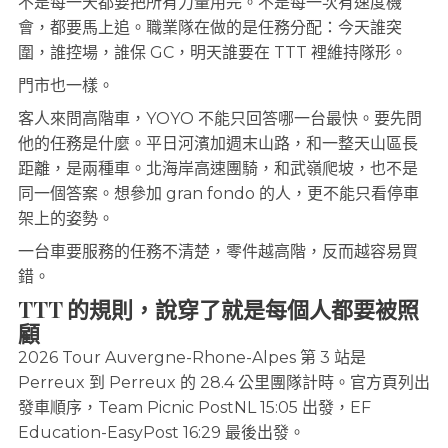
不是每一天都要把所有力量用完。不是每一次有速度機
會，都要馬上追。職業隊在做的是任務分配：今天誰突
圍，誰控場，誰保 GC，明天誰要在 TTT 裡維持隊形。
門市也一樣。
客人來問高階車，YOYO 不能只回答哪一台最快。要先問
他的任務是什麼。平日河濱加週末山路，和一整天山區長
距離，是兩種車。北海岸高速團騎，和武嶺爬坡，也不是
同一個答案。想參加 gran fondo 的人，更不能只看停車
架上的姿勢。
一台車要服務的任務不清楚，零件越高階，反而越容易買
錯。
TTT 的規則，說穿了就是每個人都要被照
顧
2026 Tour Auvergne-Rhone-Alpes 第 3 站是
Perreux 到 Perreux 的 28.4 公里團隊計時。官方頁列出
發車順序，Team Picnic PostNL 15:05 出發，EF
Education-EasyPost 16:29 最後出發。