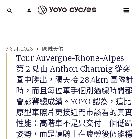
跳
MAI
至
MEN
主
要
內
容
9 6 月, 2026
陳 陳天佑
Tour Auvergne-Rhone-Alpes
第 2 站由 Anthon Charmig 從突
圍中勝出，隔天接 28.4km 團隊計
時，而且每位車手個別過線時間都
會影響總成績。YOYO 認為，這比
原型車照片更接近門市該看的真實
性能：高階車不是只交付一個低趴
姿勢，而是讓騎士在疲勞後仍能穩