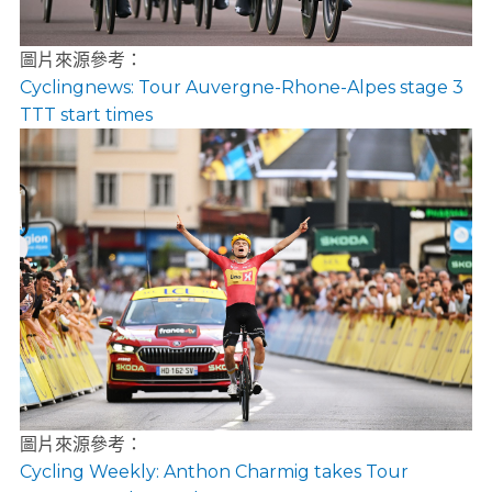
圖片來源參考：
Cyclingnews: Tour Auvergne-Rhone-Alpes stage 3
TTT start times
圖片來源參考：
Cycling Weekly: Anthon Charmig takes Tour