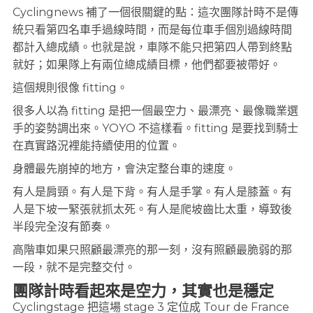
Cyclingnews 補了一個很關鍵的點：這次團隊計時不是傳
統只看第四名車手過線時間，而是每位車手個別過線時間
都計入總成績。也就是說，車隊不能只把第四人帶到終點
就好；如果隊上有兩位總成績目標，他們都要被帶好。
這個規則很像 fitting。
很多人以為 fitting 是把一個最空力、最漂亮、最像職業選
手的姿勢調出來。YOYO 不這樣看。fitting 是要找到騎士
在真實路況裡能持續使用的位置。
身體最先崩掉的地方，會決定整台車的速度。
有人是肩頸。有人是下背。有人是手掌。有人是膝蓋。有
人是下坡一緊張就抓太死。有人是爬坡齒比太重，導致後
半段完全沒有節奏。
高階車如果只照顧最漂亮的那一刻，沒有照顧最脆弱的那
一段，就不是完整交付。
團隊計時看起來是空力，其實也是穩定
Cyclingstage 把這場 stage 3 定位成 Tour de France