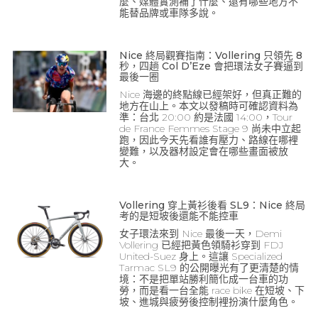
麼、媒體實測補了什麼、還有哪些地方不
能替品牌或車隊多說。
Nice 終局觀賽指南：Vollering 只領先 8
秒，四趟 Col D’Eze 會把環法女子賽逼到
最後一圈
Nice 海邊的終點線已經架好，但真正難的
地方在山上。本文以發稿時可確認資料為
準：台北 20:00 約是法國 14:00，Tour
de France Femmes Stage 9 尚未中立起
跑，因此今天先看誰有壓力、路線在哪裡
變難，以及器材設定會在哪些畫面被放
大。
Vollering 穿上黃衫後看 SL9：Nice 終局
考的是短坡後還能不能控車
女子環法來到 Nice 最後一天，Demi
Vollering 已經把黃色領騎衫穿到 FDJ
United-Suez 身上。這讓 Specialized
Tarmac SL9 的公開曝光有了更清楚的情
境：不是把單站勝利簡化成一台車的功
勞，而是看一台全能 race bike 在短坡、下
坡、進城與疲勞後控制裡扮演什麼角色。