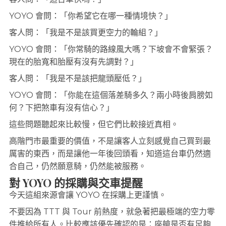
YOYO 會問：「你希望它在哪一種情境快？」
客人問：「我是不是該買更空力的輪組？」
YOYO 會問：「你常騎的路線風大嗎？下坡會不會緊張？
現在的胎寬和胎壓有沒有先調對？」
客人問：「我是不是該把龍頭壓低？」
YOYO 會問：「你能在這個落差騎多久？兩小時後肩膀如
何？下把煞車有沒有信心？」
這些問題聽起來比較慢，但它們比較接近真相。
高階門市最重要的價值，不是讓客人立刻感覺自己買到最
厲害的東西，而是讓他一年後回頭看，知道這台車仍然適
合自己，仍然願意騎，仍然能被服務。
對 YOYO 的採購與交車提醒
今天這組來源會讓 YOYO 在採購上更謹慎。
不要因為 TTT 與 Tour 前熱度，就急著把最極端的空力零
件推給所有人。比較應該優先確認的是：座艙是否有足夠