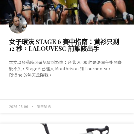
女子環法 STAGE 6 賽中指南：黃衫只剩
12 秒，LALOUVESC 前誰該出手
本文以發稿時可確認資料為準：台北 20:00 約是法國午後開賽
後不久，Stage 6 已進入 Montbrison 到 Tournon-sur-
Rhône 的熱天丘陵戰。
READ MORE »
2026-08-06
尚無留言
產業動態