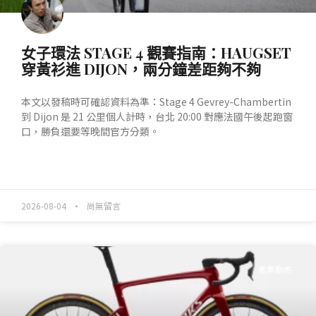
女子環法 STAGE 4 觀賽指南：HAUGSET
穿黃衫進 DIJON，兩分鐘差距夠不夠
本文以發稿時可確認資料為準：Stage 4 Gevrey-Chambertin
到 Dijon 是 21 公里個人計時，台北 20:00 對應法國午後起跑窗
口，勝負還要等晚間官方分類。
READ MORE »
2026-08-04
尚無留言
產業動態