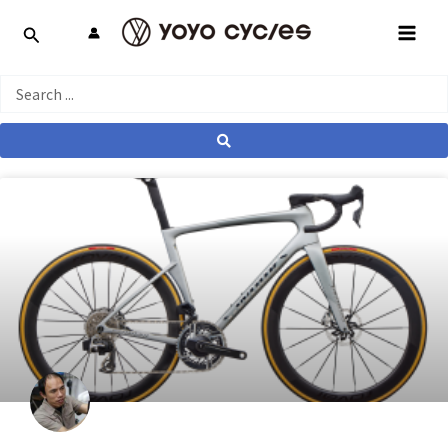
跳
MAI
至
MEN
主
要
Search
內
...
容
產業動態