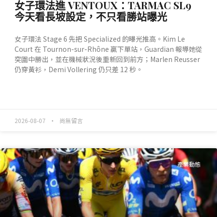
女子環法進 VENTOUX：TARMAC SL9
今天看長坡設定，不只看勝站曝光
女子環法 Stage 6 先把 Specialized 的曝光推高。Kim Le
Court 在 Tournon-sur-Rhône 贏下單站，Guardian 報導她從
突圍中勝出，並在機械狀況後重新回到前方；Marlen Reusser
仍穿黃衫，Demi Vollering 仍只差 12 秒。
READ MORE »
2026-08-07
尚無留言
產業動態