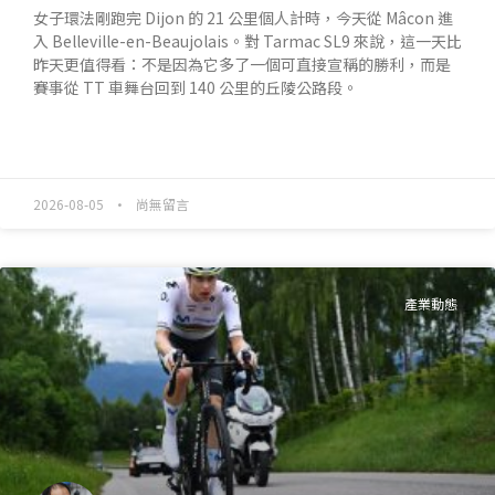
女子環法剛跑完 Dijon 的 21 公里個人計時，今天從 Mâcon 進
入 Belleville-en-Beaujolais。對 Tarmac SL9 來說，這一天比
昨天更值得看：不是因為它多了一個可直接宣稱的勝利，而是
賽事從 TT 車舞台回到 140 公里的丘陵公路段。
READ MORE »
2026-08-05
尚無留言
產業動態