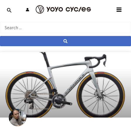
跳
MAI
至
MEN
主
要
Search
內
...
容
產業動態