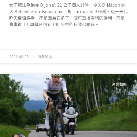
女子環法剛跑完 Dijon 的 21 公里個人計時，今天從 Mâcon 進
入 Belleville-en-Beaujolais。對 Tarmac SL9 來說，這一天比
昨天更值得看：不是因為它多了一個可直接宣稱的勝利，而是
賽事從 TT 車舞台回到 140 公里的丘陵公路段。
READ MORE »
2026-08-05
尚無留言
產業動態