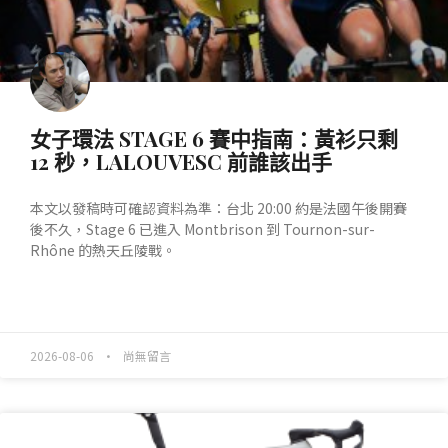
女子環法 STAGE 6 賽中指南：黃衫只剩
12 秒，LALOUVESC 前誰該出手
本文以發稿時可確認資料為準：台北 20:00 約是法國午後開賽
後不久，Stage 6 已進入 Montbrison 到 Tournon-sur-
Rhône 的熱天丘陵戰。
READ MORE »
2026-08-06
尚無留言
產業動態