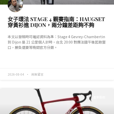
女子環法 STAGE 4 觀賽指南：HAUGSET
穿黃衫進 DIJON，兩分鐘差距夠不夠
本文以發稿時可確認資料為準：Stage 4 Gevrey-Chambertin
到 Dijon 是 21 公里個人計時，台北 20:00 對應法國午後起跑窗
口，勝負還要等晚間官方分類。
READ MORE »
2026-08-04
尚無留言
產業動態