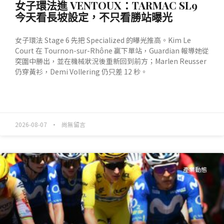
女子環法進 VENTOUX：TARMAC SL9
今天看長坡設定，不只看勝站曝光
女子環法 Stage 6 先把 Specialized 的曝光推高。Kim Le
Court 在 Tournon-sur-Rhône 贏下單站，Guardian 報導她從
突圍中勝出，並在機械狀況後重新回到前方；Marlen Reusser
仍穿黃衫，Demi Vollering 仍只差 12 秒。
READ MORE »
2026-08-07
尚無留言
產業動態