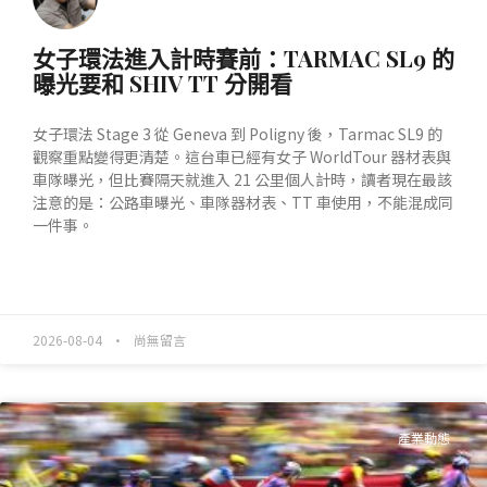
女子環法進入計時賽前：TARMAC SL9 的
曝光要和 SHIV TT 分開看
女子環法 Stage 3 從 Geneva 到 Poligny 後，Tarmac SL9 的
觀察重點變得更清楚。這台車已經有女子 WorldTour 器材表與
車隊曝光，但比賽隔天就進入 21 公里個人計時，讀者現在最該
注意的是：公路車曝光、車隊器材表、TT 車使用，不能混成同
一件事。
READ MORE »
2026-08-04
尚無留言
產業動態