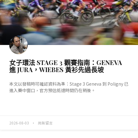
女子環法 STAGE 3 觀賽指南：GENEVA
進 JURA，WIEBES 黃衫先過長坡
本文以發稿時可確認資料為準：Stage 3 Geneva 到 Poligny 已
進入賽中窗口，官方預估抵達時間仍在稍後。
READ MORE »
2026-08-03
尚無留言