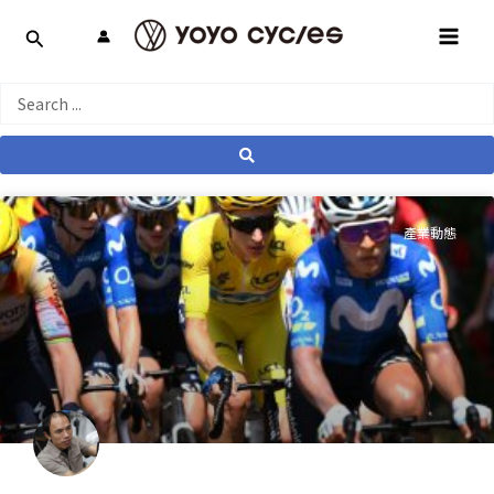
跳
MAI
至
MEN
主
要
Search
內
...
容
產業動態