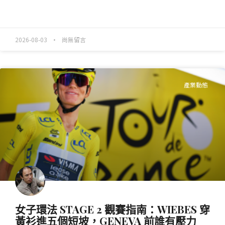
READ MORE »
2026-08-03
尚無留言
產業動態
女子環法 STAGE 2 觀賽指南：WIEBES 穿
黃衫進五個短坡，GENEVA 前誰有壓力