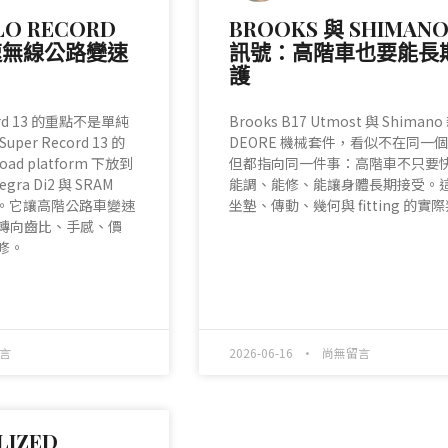
LO RECORD
BROOKS 與 SHIMAN
 速無線公路變速
訊號：高階車也要能長
護
ord 13 的重點不是單純
Brooks B17 Utmost 與 Shimano
er Record 13 的
DEORE 機械套件，看似不在同一
 road platform 下放到
但都指向同一件事：高階車不只要
gra Di2 與 SRAM
能調、能修、能讓身體長期接受。
價格帶。它讓高階公路車變速
坐墊、傳動、幾何與 fitting 的實
轉向齒比、手感、價
修。
READ MORE »
言
2026-06-16
尚無留言
LIZED