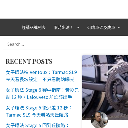
跳
至
主
要
經銷品牌列表
限時出清！
公路車架及成車
內
容
Search
...
RECENT POSTS
女子環法進 Ventoux：Tarmac SL9
今天看長坡設定，不只看勝站曝光
女子環法 Stage 6 賽中指南：黃衫只
剩 12 秒，Lalouvesc 前誰該出手
女子環法 Stage 5 後只差 12 秒：
Tarmac SL9 今天看熱天丘陵路
女子環法 Stage 5 回到丘陵路：