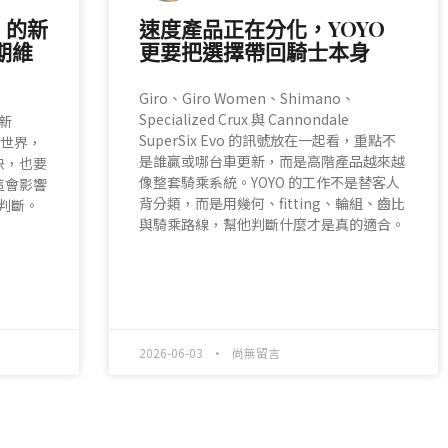
O 的新
速度產品正在分化，YOYO
期維
更要把選擇帶回騎士本身
Giro、Giro Women、Shimano、
Specialized Crux 與 Cannondale
 新
SuperSix Evo 的訊號放在一起看，重點不
個世界，
是誰贏或哪台車更新，而是高階產品越來越
快，也要
像整套騎乘系統。YOYO 的工作不是替客人
這會影響
背分類，而是用幾何、fitting、輪組、齒比
際判斷。
與騎乘路線，幫他判斷什麼才是真的適合。
READ MORE »
2026-06-03
尚無留言