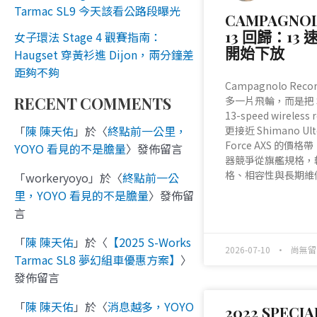
Tarmac SL9 今天該看公路段曝光
CAMPAGNO
13 回歸：13
女子環法 Stage 4 觀賽指南：
開始下放
Haugset 穿黃衫進 Dijon，兩分鐘差
距夠不夠
Campagnolo Rec
RECENT COMMENTS
多一片飛輪，而是把 Sup
13-speed wireless
「
陳 陳天佑
」於〈
終點前一公里，
更接近 Shimano Ulte
Force AXS 的
YOYO 看見的不是膽量
〉發佈留言
器競爭從旗艦規格，
格、相容性與長期維
「
workeryoyo
」於〈
終點前一公
里，YOYO 看見的不是膽量
〉發佈留
READ MORE »
言
「
陳 陳天佑
」於〈
【2025 S-Works
2026-07-10
尚無留
Tarmac SL8 夢幻組車優惠方案】
〉
發佈留言
「
陳 陳天佑
」於〈
消息越多，YOYO
2022 SPECIA