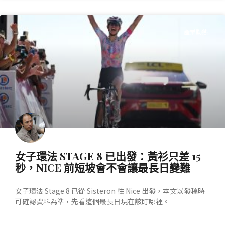
產業動態
女子環法 STAGE 8 已出發：黃衫只差 15
秒，NICE 前短坡會不會讓最長日變難
女子環法 Stage 8 已從 Sisteron 往 Nice 出發，本文以發稿時
可確認資料為準，先看這個最長日現在該盯哪裡。