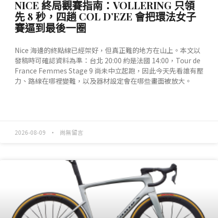
NICE 終局觀賽指南：VOLLERING 只領
先 8 秒，四趟 COL D’EZE 會把環法女子
賽逼到最後一圈
Nice 海邊的終點線已經架好，但真正難的地方在山上。本文以
發稿時可確認資料為準：台北 20:00 約是法國 14:00，Tour de
France Femmes Stage 9 尚未中立起跑，因此今天先看誰有壓
力、路線在哪裡變難，以及器材設定會在哪些畫面被放大。
READ MORE »
2026-08-09
尚無留言
產業動態