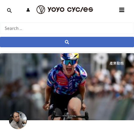
跳
MAI
至
MEN
主
要
Search
內
...
容
產業動態