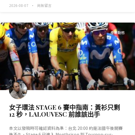
2026-08-07
尚無留言
產業動態
女子環法 STAGE 6 賽中指南：黃衫只剩
12 秒，LALOUVESC 前誰該出手
本文以發稿時可確認資料為準：台北 20:00 約是法國午後開賽
後不久，Stage 6 已進入 Montbrison 到 Tournon-sur-