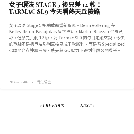
女子環法 STAGE 5 後只差 12 秒：
TARMAC SL9 今天看熱天丘陵路
女子環法 Stage 5 把總成績重新壓緊。Demi Vollering 在
Belleville-en-Beaujolais 贏下單站，Marlen Reusser 仍穿黃
衫，但領先只剩 12 秒。對 Tarmac SL9 的每日追蹤來說，今天
的重點不是把單站勝利直接寫成車款勝利，而是看 Specialized
公路平台在連續丘陵、熱天與 GC 壓力下得到什麼公開曝光。
READ MORE »
2026-08-06
尚無留言
« PREVIOUS
NEXT »