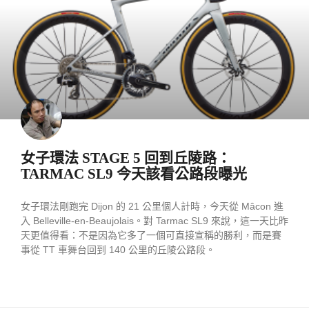
女子環法 STAGE 5 回到丘陵路：
TARMAC SL9 今天該看公路段曝光
女子環法剛跑完 Dijon 的 21 公里個人計時，今天從 Mâcon 進
入 Belleville-en-Beaujolais。對 Tarmac SL9 來說，這一天比昨
天更值得看：不是因為它多了一個可直接宣稱的勝利，而是賽
事從 TT 車舞台回到 140 公里的丘陵公路段。
READ MORE »