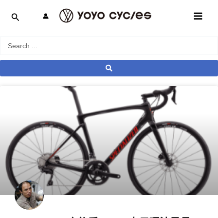
跳
MAI
至
MEN
主
要
Search
內
...
容
產業動態