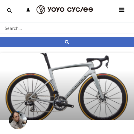
跳
MAI
至
MEN
主
要
Search
內
...
容
產業動態