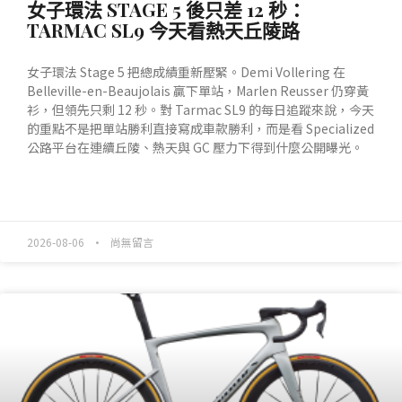
女子環法 STAGE 5 後只差 12 秒：
TARMAC SL9 今天看熱天丘陵路
女子環法 Stage 5 把總成績重新壓緊。Demi Vollering 在
Belleville-en-Beaujolais 贏下單站，Marlen Reusser 仍穿黃
衫，但領先只剩 12 秒。對 Tarmac SL9 的每日追蹤來說，今天
的重點不是把單站勝利直接寫成車款勝利，而是看 Specialized
公路平台在連續丘陵、熱天與 GC 壓力下得到什麼公開曝光。
READ MORE »
2026-08-06
尚無留言
產業動態