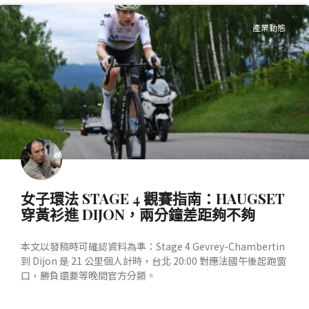
產業動態
女子環法 STAGE 4 觀賽指南：HAUGSET
穿黃衫進 DIJON，兩分鐘差距夠不夠
本文以發稿時可確認資料為準：Stage 4 Gevrey-Chambertin
到 Dijon 是 21 公里個人計時，台北 20:00 對應法國午後起跑窗
口，勝負還要等晚間官方分類。