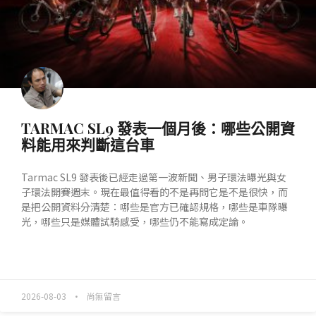
TARMAC SL9 發表一個月後：哪些公開資
料能用來判斷這台車
Tarmac SL9 發表後已經走過第一波新聞、男子環法曝光與女
子環法開賽週末。現在最值得看的不是再問它是不是很快，而
是把公開資料分清楚：哪些是官方已確認規格，哪些是車隊曝
光，哪些只是媒體試騎感受，哪些仍不能寫成定論。
READ MORE »
2026-08-03
尚無留言