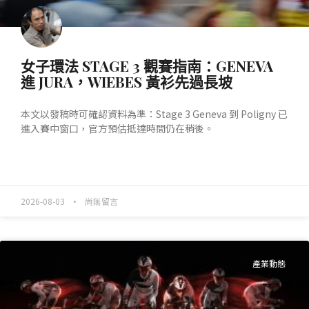
女子環法 STAGE 3 觀賽指南：GENEVA
進 JURA，WIEBES 黃衫先過長坡
本文以發稿時可確認資料為準：Stage 3 Geneva 到 Poligny 已
進入賽中窗口，官方預估抵達時間仍在稍後。
READ MORE »
2026-08-03
尚無留言
產業動態