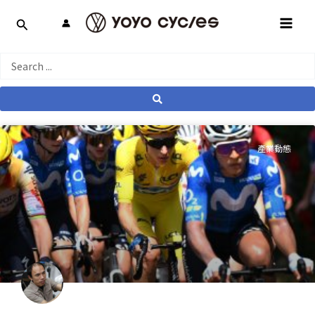
跳
MAI
至
MEN
主
要
Search
內
...
容
產業動態