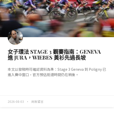
女子環法 STAGE 3 觀賽指南：GENEVA
進 JURA，WIEBES 黃衫先過長坡
本文以發稿時可確認資料為準：Stage 3 Geneva 到 Poligny 已
進入賽中窗口，官方預估抵達時間仍在稍後。
READ MORE »
2026-08-03
尚無留言