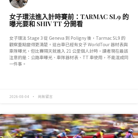
女子環法進入計時賽前：TARMAC SL9 的
曝光要和 SHIV TT 分開看
女子環法 Stage 3 從 Geneva 到 Poligny 後，Tarmac SL9 的
觀察重點變得更清楚。這台車已經有女子 WorldTour 器材表與
車隊曝光，但比賽隔天就進入 21 公里個人計時，讀者現在最該
注意的是：公路車曝光、車隊器材表、TT 車使用，不能混成同
一件事。
READ MORE »
2026-08-04
尚無留言
產業動態