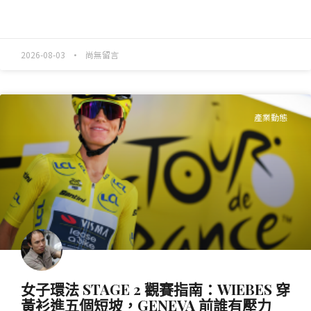
READ MORE »
2026-08-03
尚無留言
產業動態
女子環法 STAGE 2 觀賽指南：WIEBES 穿
黃衫進五個短坡，GENEVA 前誰有壓力