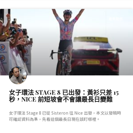
產業動態
女子環法 STAGE 8 已出發：黃衫只差 15
秒，NICE 前短坡會不會讓最長日變難
女子環法 Stage 8 已從 Sisteron 往 Nice 出發，本文以發稿時
可確認資料為準，先看這個最長日現在該盯哪裡。