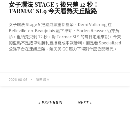
女子環法 STAGE 5 後只差 12 秒：
TARMAC SL9 今天看熱天丘陵路
女子環法 Stage 5 把總成績重新壓緊。Demi Vollering 在
Belleville-en-Beaujolais 贏下單站，Marlen Reusser 仍穿黃
衫，但領先只剩 12 秒。對 Tarmac SL9 的每日追蹤來說，今天
的重點不是把單站勝利直接寫成車款勝利，而是看 Specialized
公路平台在連續丘陵、熱天與 GC 壓力下得到什麼公開曝光。
READ MORE »
2026-08-06
尚無留言
« PREVIOUS
NEXT »