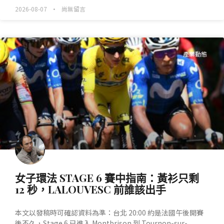
2026-08-07
尚無留言
產業動態
女子環法 STAGE 6 賽中指南：黃衫只剩
12 秒，LALOUVESC 前誰該出手
本文以發稿時可確認資料為準：台北 20:00 約是法國午後開賽
後不久，Stage 6 已進入 Montbrison 到 Tournon-sur-