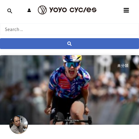
跳
MAI
至
MEN
主
要
Search
內
...
容
未分類