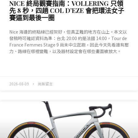
NICE 終局觀賽指南：VOLLERING 只領
先 8 秒，四趟 COL D’EZE 會把環法女子
賽逼到最後一圈
Nice 海邊的終點線已經架好，但真正難的地方在山上。本文以
發稿時可確認資料為準：台北 20:00 約是法國 14:00，Tour de
France Femmes Stage 9 尚未中立起跑，因此今天先看誰有壓
力、路線在哪裡變難，以及器材設定會在哪些畫面被放大。
READ MORE »
2026-08-09
尚無留言
產業動態