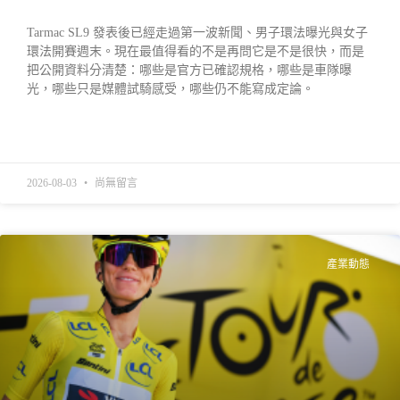
Tarmac SL9 發表後已經走過第一波新聞、男子環法曝光與女子
環法開賽週末。現在最值得看的不是再問它是不是很快，而是
把公開資料分清楚：哪些是官方已確認規格，哪些是車隊曝
光，哪些只是媒體試騎感受，哪些仍不能寫成定論。
READ MORE »
2026-08-03
尚無留言
產業動態