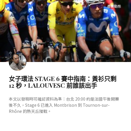
產業動態
女子環法 STAGE 6 賽中指南：黃衫只剩
12 秒，LALOUVESC 前誰該出手
本文以發稿時可確認資料為準：台北 20:00 約是法國午後開賽
後不久，Stage 6 已進入 Montbrison 到 Tournon-sur-
Rhône 的熱天丘陵戰。
READ MORE »