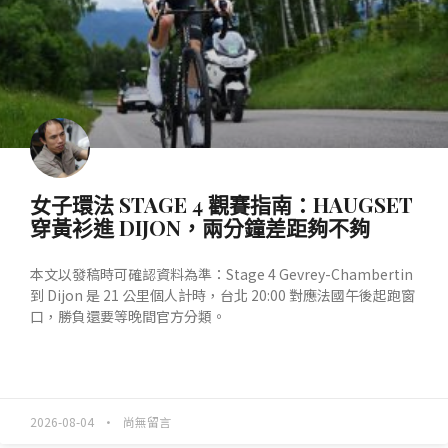
女子環法 STAGE 4 觀賽指南：HAUGSET
穿黃衫進 DIJON，兩分鐘差距夠不夠
本文以發稿時可確認資料為準：Stage 4 Gevrey-Chambertin
到 Dijon 是 21 公里個人計時，台北 20:00 對應法國午後起跑窗
口，勝負還要等晚間官方分類。
READ MORE »
2026-08-04
尚無留言