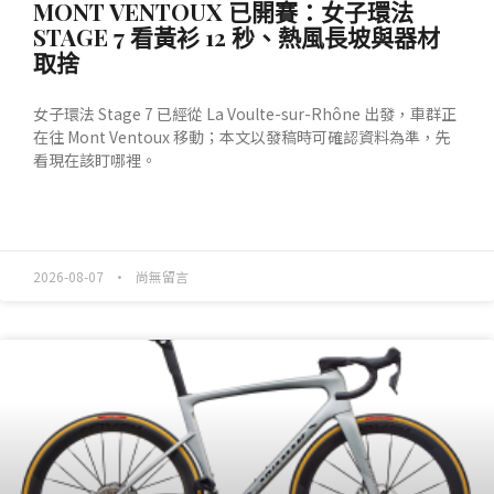
MONT VENTOUX 已開賽：女子環法
STAGE 7 看黃衫 12 秒、熱風長坡與器材
取捨
女子環法 Stage 7 已經從 La Voulte-sur-Rhône 出發，車群正
在往 Mont Ventoux 移動；本文以發稿時可確認資料為準，先
看現在該盯哪裡。
READ MORE »
2026-08-07
尚無留言
產業動態