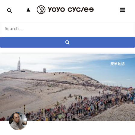
跳
MAI
至
MEN
主
要
Search
內
...
容
產業動態