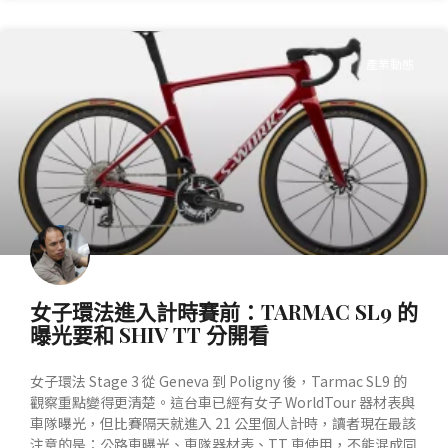
產業動態
女子環法進入計時賽前：TARMAC SL9 的
曝光要和 SHIV TT 分開看
女子環法 Stage 3 從 Geneva 到 Poligny 後，Tarmac SL9 的
觀察重點變得更清楚。這台車已經有女子 WorldTour 器材表與
車隊曝光，但比賽隔天就進入 21 公里個人計時，讀者現在最該
注意的是：公路車曝光、車隊器材表、TT 車使用，不能混成同