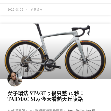
2026-08-06
尚無留言
產業動態
女子環法 STAGE 5 後只差 12 秒：
TARMAC SL9 今天看熱天丘陵路
女子環法 Stage 5 把總成績重新壓緊。Demi Vollering 在