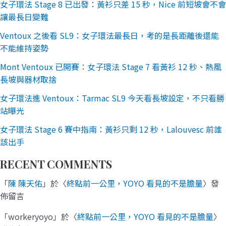
女子環法 Stage 8 已出發：黃衫只差 15 秒，Nice 前短坡會不會
讓最長日變難
Ventoux 之後看 SL9：女子環法最長日，考的是長距離後還能
不能維持姿勢
Mont Ventoux 已開賽：女子環法 Stage 7 看黃衫 12 秒、熱風
長坡與器材取捨
女子環法進 Ventoux：Tarmac SL9 今天看長坡設定，不只看勝
站曝光
女子環法 Stage 6 賽中指南：黃衫只剩 12 秒，Lalouvesc 前誰
該出手
RECENT COMMENTS
「
陳 陳天佑
」於〈
終點前一公里，YOYO 看見的不是膽量
〉發
佈留言
「
workeryoyo
」於〈
終點前一公里，YOYO 看見的不是膽量
〉