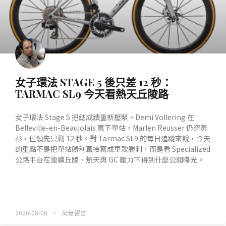
女子環法 STAGE 5 後只差 12 秒：
TARMAC SL9 今天看熱天丘陵路
女子環法 Stage 5 把總成績重新壓緊。Demi Vollering 在
Belleville-en-Beaujolais 贏下單站，Marlen Reusser 仍穿黃
衫，但領先只剩 12 秒。對 Tarmac SL9 的每日追蹤來說，今天
的重點不是把單站勝利直接寫成車款勝利，而是看 Specialized
公路平台在連續丘陵、熱天與 GC 壓力下得到什麼公開曝光。
READ MORE »
2026-08-06
尚無留言