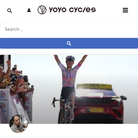
跳
MAI
至
MEN
主
要
Search
內
...
容
產業動態