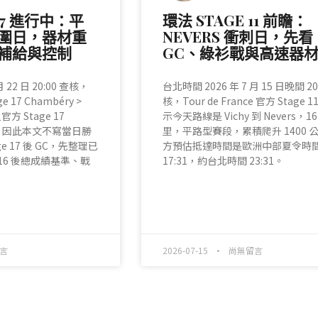
 17 進行中：平
環法 STAGE 11 前瞻：
圍日，器材重
NEVERS 衝刺日，先看
補給與控制
GC、綠衫戰與高速器
 22 日 20:00 查核，
台北時間 2026 年 7 月 15 日晚間 20
ge 17 Chambéry >
核，Tour de France 官方 Stage 
方 Stage 17
示今天路線是 Vichy 到 Nevers，161
公布。因此本文不寫當日勝
里，平路型賽段，累積爬升 1400 
e 17 後 GC，先整理已
方預估抵達時間是歐洲中部夏令時
 16 後總成績基準、戰
17:31，約台北時間 23:31。
READ MORE »
言
2026-07-15
尚無留言