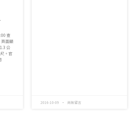
材
:00 查
11 頁面顯
.3 公
公尺。官
間
2016-10-09
尚無留言