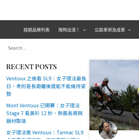
跳
至
主
要
經銷品牌列表
限時出清！
公路車架及成車
內
容
Search
...
RECENT POSTS
Ventoux 之後看 SL9：女子環法最長
日，考的是長距離後還能不能維持姿
勢
Mont Ventoux 已開賽：女子環法
Stage 7 看黃衫 12 秒、熱風長坡與
器材取捨
女子環法進 Ventoux：Tarmac SL9