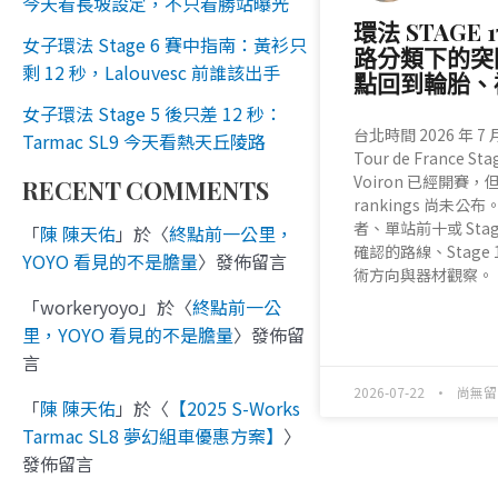
今天看長坡設定，不只看勝站曝光
環法 STAGE
女子環法 Stage 6 賽中指南：黃衫只
路分類下的突
剩 12 秒，Lalouvesc 前誰該出手
點回到輪胎、
女子環法 Stage 5 後只差 12 秒：
台北時間 2026 年 7 月
Tarmac SL9 今天看熱天丘陵路
Tour de France Sta
Voiron 已經開賽，但官
RECENT COMMENTS
rankings 尚未
者、單站前十或 Stag
「
陳 陳天佑
」於〈
終點前一公里，
確認的路線、Stage
YOYO 看見的不是膽量
〉發佈留言
術方向與器材觀察。
「
workeryoyo
」於〈
終點前一公
READ MORE »
里，YOYO 看見的不是膽量
〉發佈留
言
2026-07-22
尚無留
「
陳 陳天佑
」於〈
【2025 S-Works
Tarmac SL8 夢幻組車優惠方案】
〉
發佈留言