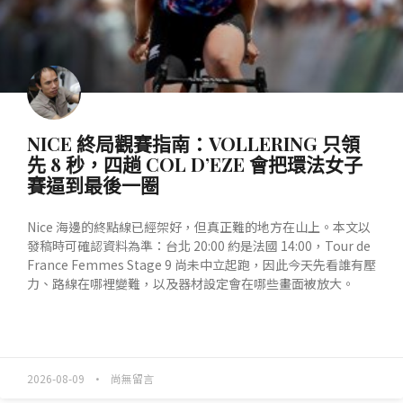
NICE 終局觀賽指南：VOLLERING 只領
先 8 秒，四趟 COL D’EZE 會把環法女子
賽逼到最後一圈
Nice 海邊的終點線已經架好，但真正難的地方在山上。本文以
發稿時可確認資料為準：台北 20:00 約是法國 14:00，Tour de
France Femmes Stage 9 尚未中立起跑，因此今天先看誰有壓
力、路線在哪裡變難，以及器材設定會在哪些畫面被放大。
READ MORE »
2026-08-09
尚無留言