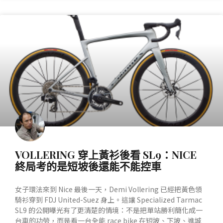
產業動態
VOLLERING 穿上黃衫後看 SL9：NICE
終局考的是短坡後還能不能控車
女子環法來到 Nice 最後一天，Demi Vollering 已經把黃色領
騎衫穿到 FDJ United-Suez 身上。這讓 Specialized Tarmac
SL9 的公開曝光有了更清楚的情境：不是把單站勝利簡化成一
台車的功勞，而是看一台全能 race bike 在短坡、下坡、進城