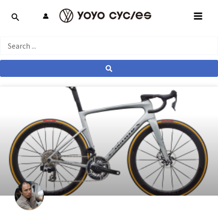
跳
MAI
至
MEN
主
要
Search
內
...
容
產業動態