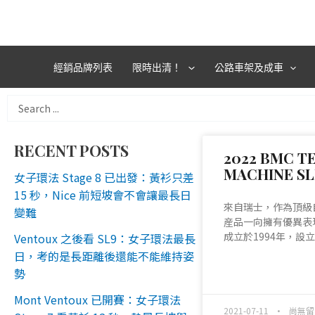
跳
至
主
要
經銷品牌列表
限時出清！
公路車架及成車
內
容
Search
...
RECENT POSTS
2022 BMC T
MACHINE S
女子環法 Stage 8 已出發：黃衫只差
15 秒，Nice 前短坡會不會讓最長日
來自瑞士，作為頂級
變難
産品一向擁有優異表現
成立於1994年，設
Ventoux 之後看 SL9：女子環法最長
日，考的是長距離後還能不能維持姿
READ MORE »
勢
Mont Ventoux 已開賽：女子環法
2021-07-11
尚無留