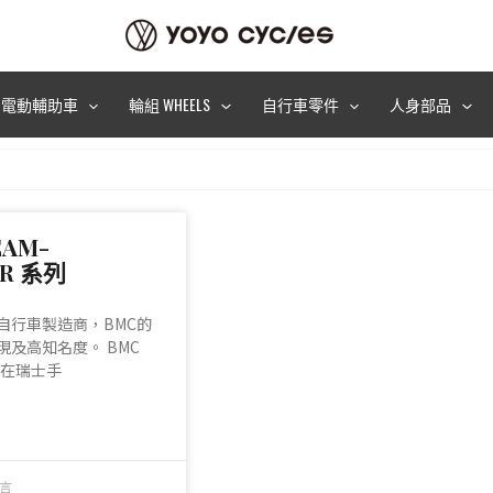
電動輔助車
輪組 WHEELS
自行車零件
人身部品
EAM-
LR 系列
自行車製造商，BMC的
及高知名度。 BMC
立在瑞士手
言