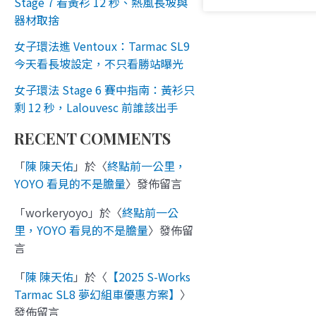
Stage 7 看黃衫 12 秒、熱風長坡與
器材取捨
女子環法進 Ventoux：Tarmac SL9
今天看長坡設定，不只看勝站曝光
女子環法 Stage 6 賽中指南：黃衫只
剩 12 秒，Lalouvesc 前誰該出手
RECENT COMMENTS
「
陳 陳天佑
」於〈
終點前一公里，
YOYO 看見的不是膽量
〉發佈留言
「
workeryoyo
」於〈
終點前一公
里，YOYO 看見的不是膽量
〉發佈留
言
「
陳 陳天佑
」於〈
【2025 S-Works
Tarmac SL8 夢幻組車優惠方案】
〉
發佈留言