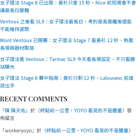
女子環法 Stage 8 已出發：黃衫只差 15 秒，Nice 前短坡會不會
讓最長日變難
Ventoux 之後看 SL9：女子環法最長日，考的是長距離後還能
不能維持姿勢
Mont Ventoux 已開賽：女子環法 Stage 7 看黃衫 12 秒、熱風
長坡與器材取捨
女子環法進 Ventoux：Tarmac SL9 今天看長坡設定，不只看勝
站曝光
女子環法 Stage 6 賽中指南：黃衫只剩 12 秒，Lalouvesc 前誰
該出手
RECENT COMMENTS
「
陳 陳天佑
」於〈
終點前一公里，YOYO 看見的不是膽量
〉發
佈留言
「
workeryoyo
」於〈
終點前一公里，YOYO 看見的不是膽量
〉