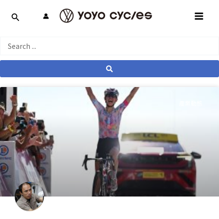
跳
MAI
至
MEN
主
要
Search
內
...
容
產業動態