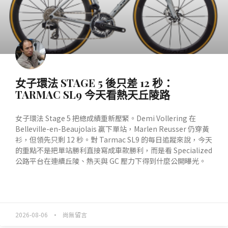
女子環法 STAGE 5 後只差 12 秒：
TARMAC SL9 今天看熱天丘陵路
女子環法 Stage 5 把總成績重新壓緊。Demi Vollering 在
Belleville-en-Beaujolais 贏下單站，Marlen Reusser 仍穿黃
衫，但領先只剩 12 秒。對 Tarmac SL9 的每日追蹤來說，今天
的重點不是把單站勝利直接寫成車款勝利，而是看 Specialized
公路平台在連續丘陵、熱天與 GC 壓力下得到什麼公開曝光。
READ MORE »
2026-08-06
尚無留言