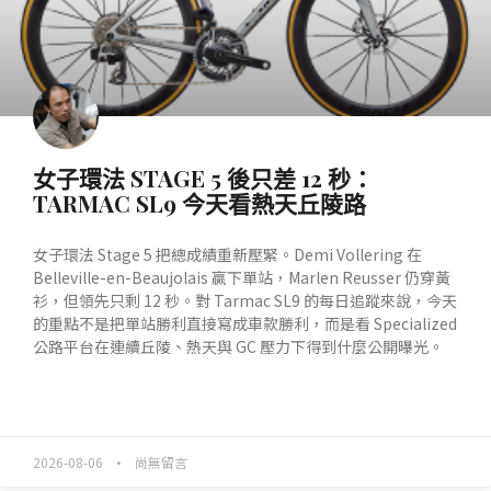
女子環法 STAGE 5 後只差 12 秒：
TARMAC SL9 今天看熱天丘陵路
女子環法 Stage 5 把總成績重新壓緊。Demi Vollering 在
Belleville-en-Beaujolais 贏下單站，Marlen Reusser 仍穿黃
衫，但領先只剩 12 秒。對 Tarmac SL9 的每日追蹤來說，今天
的重點不是把單站勝利直接寫成車款勝利，而是看 Specialized
公路平台在連續丘陵、熱天與 GC 壓力下得到什麼公開曝光。
READ MORE »
2026-08-06
尚無留言