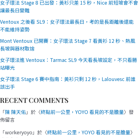
女子環法 Stage 8 已出發：黃衫只差 15 秒，Nice 前短坡會不會
讓最長日變難
Ventoux 之後看 SL9：女子環法最長日，考的是長距離後還能
不能維持姿勢
Mont Ventoux 已開賽：女子環法 Stage 7 看黃衫 12 秒、熱風
長坡與器材取捨
女子環法進 Ventoux：Tarmac SL9 今天看長坡設定，不只看勝
站曝光
女子環法 Stage 6 賽中指南：黃衫只剩 12 秒，Lalouvesc 前誰
該出手
RECENT COMMENTS
「
陳 陳天佑
」於〈
終點前一公里，YOYO 看見的不是膽量
〉發
佈留言
「
workeryoyo
」於〈
終點前一公里，YOYO 看見的不是膽量
〉