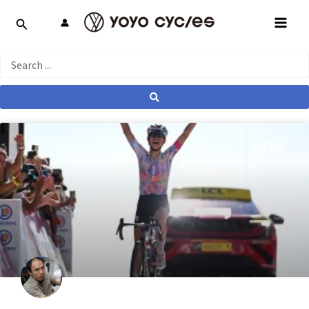
跳
MAI
至
MEN
主
要
Search
內
...
容
產業動態