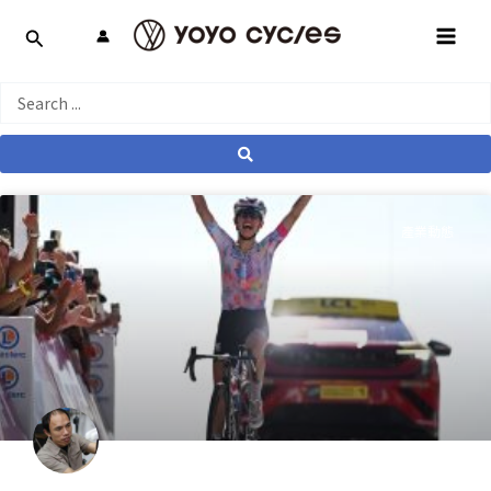
跳
MAI
至
MEN
主
要
Search
內
...
容
產業動態