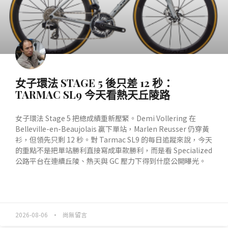
女子環法 STAGE 5 後只差 12 秒：
TARMAC SL9 今天看熱天丘陵路
女子環法 Stage 5 把總成績重新壓緊。Demi Vollering 在
Belleville-en-Beaujolais 贏下單站，Marlen Reusser 仍穿黃
衫，但領先只剩 12 秒。對 Tarmac SL9 的每日追蹤來說，今天
的重點不是把單站勝利直接寫成車款勝利，而是看 Specialized
公路平台在連續丘陵、熱天與 GC 壓力下得到什麼公開曝光。
READ MORE »
2026-08-06
尚無留言