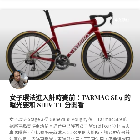
產業動態
女子環法進入計時賽前：TARMAC SL9 的
曝光要和 SHIV TT 分開看
女子環法 Stage 3 從 Geneva 到 Poligny 後，Tarmac SL9 的
觀察重點變得更清楚。這台車已經有女子 WorldTour 器材表與
車隊曝光，但比賽隔天就進入 21 公里個人計時，讀者現在最該
注意的是：公路車曝光、車隊器材表、TT 車使用，不能混成同