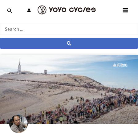
跳
MAI
至
MEN
主
要
Search
內
...
容
產業動態