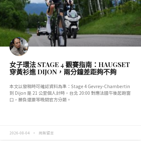
女子環法 STAGE 4 觀賽指南：HAUGSET
穿黃衫進 DIJON，兩分鐘差距夠不夠
本文以發稿時可確認資料為準：Stage 4 Gevrey-Chambertin
到 Dijon 是 21 公里個人計時，台北 20:00 對應法國午後起跑窗
口，勝負還要等晚間官方分類。
READ MORE »
2026-08-04
尚無留言