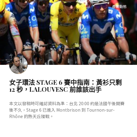
產業動態
女子環法 STAGE 6 賽中指南：黃衫只剩
12 秒，LALOUVESC 前誰該出手
本文以發稿時可確認資料為準：台北 20:00 約是法國午後開賽
後不久，Stage 6 已進入 Montbrison 到 Tournon-sur-
Rhône 的熱天丘陵戰。
READ MORE »