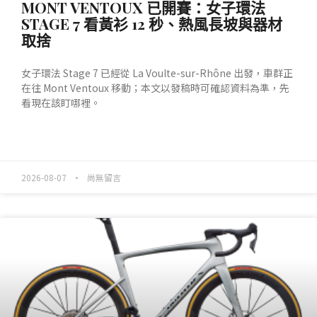
MONT VENTOUX 已開賽：女子環法
STAGE 7 看黃衫 12 秒、熱風長坡與器材
取捨
女子環法 Stage 7 已經從 La Voulte-sur-Rhône 出發，車群正
在往 Mont Ventoux 移動；本文以發稿時可確認資料為準，先
看現在該盯哪裡。
READ MORE »
2026-08-07
尚無留言
產業動態