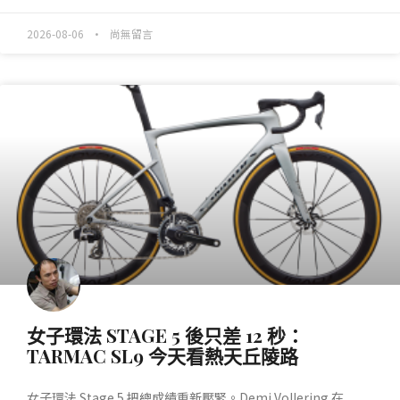
2026-08-06
尚無留言
產業動態
女子環法 STAGE 5 後只差 12 秒：
TARMAC SL9 今天看熱天丘陵路
女子環法 Stage 5 把總成績重新壓緊。Demi Vollering 在