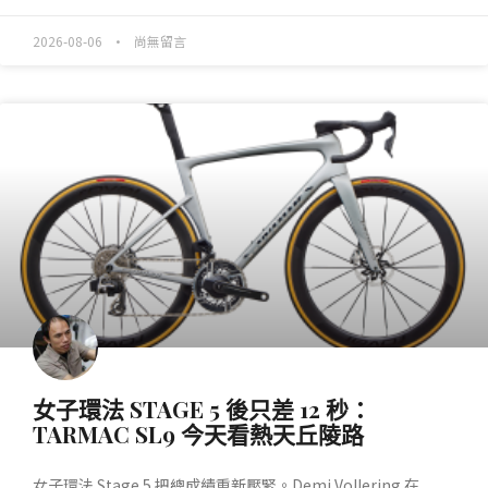
2026-08-06
尚無留言
產業動態
女子環法 STAGE 5 後只差 12 秒：
TARMAC SL9 今天看熱天丘陵路
女子環法 Stage 5 把總成績重新壓緊。Demi Vollering 在