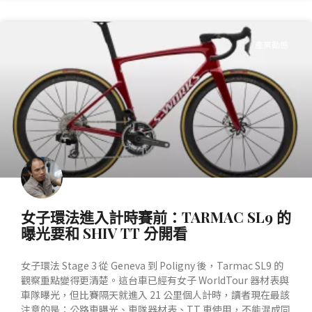
產業動態
女子環法進入計時賽前：TARMAC SL9 的
曝光要和 SHIV TT 分開看
女子環法 Stage 3 從 Geneva 到 Poligny 後，Tarmac SL9 的
觀察重點變得更清楚。這台車已經有女子 WorldTour 器材表與
車隊曝光，但比賽隔天就進入 21 公里個人計時，讀者現在最該
注意的是：公路車曝光、車隊器材表、TT 車使用，不能混成同