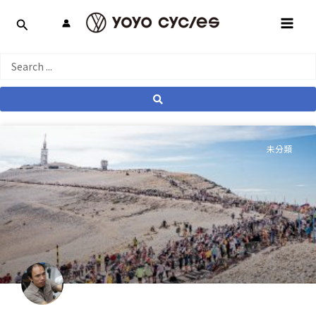
跳
MAI
至
MEN
主
要
Search
內
...
容
未分類