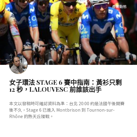
產業動態
女子環法 STAGE 6 賽中指南：黃衫只剩
12 秒，LALOUVESC 前誰該出手
本文以發稿時可確認資料為準：台北 20:00 約是法國午後開賽
後不久，Stage 6 已進入 Montbrison 到 Tournon-sur-
Rhône 的熱天丘陵戰。
READ MORE »