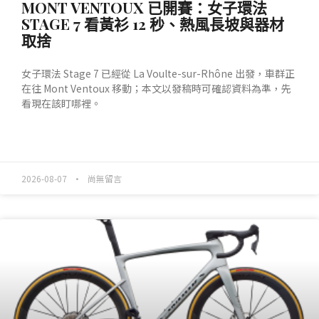
MONT VENTOUX 已開賽：女子環法
STAGE 7 看黃衫 12 秒、熱風長坡與器材
取捨
女子環法 Stage 7 已經從 La Voulte-sur-Rhône 出發，車群正
在往 Mont Ventoux 移動；本文以發稿時可確認資料為準，先
看現在該盯哪裡。
READ MORE »
2026-08-07
尚無留言
產業動態