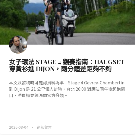
女子環法 STAGE 4 觀賽指南：HAUGSET
穿黃衫進 DIJON，兩分鐘差距夠不夠
本文以發稿時可確認資料為準：Stage 4 Gevrey-Chambertin
到 Dijon 是 21 公里個人計時，台北 20:00 對應法國午後起跑窗
口，勝負還要等晚間官方分類。
READ MORE »
2026-08-04
尚無留言