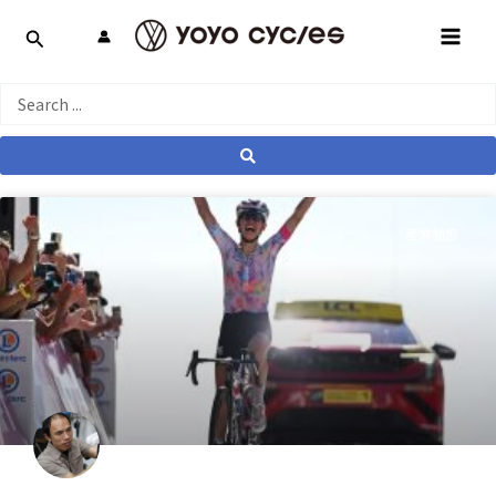
跳
MAI
至
MEN
主
要
Search
內
...
容
產業動態