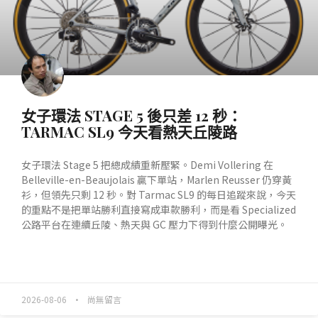
女子環法 STAGE 5 後只差 12 秒：
TARMAC SL9 今天看熱天丘陵路
女子環法 Stage 5 把總成績重新壓緊。Demi Vollering 在
Belleville-en-Beaujolais 贏下單站，Marlen Reusser 仍穿黃
衫，但領先只剩 12 秒。對 Tarmac SL9 的每日追蹤來說，今天
的重點不是把單站勝利直接寫成車款勝利，而是看 Specialized
公路平台在連續丘陵、熱天與 GC 壓力下得到什麼公開曝光。
READ MORE »
2026-08-06
尚無留言