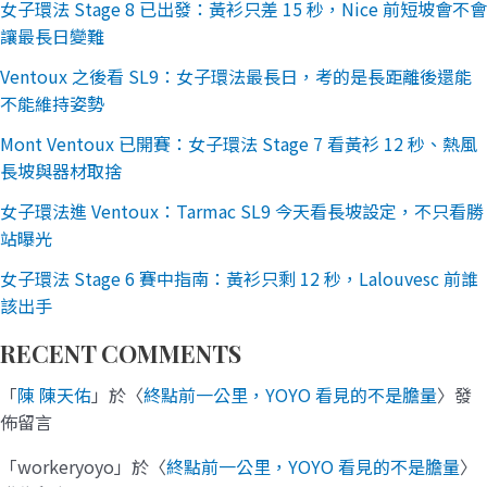
女子環法 Stage 8 已出發：黃衫只差 15 秒，Nice 前短坡會不會
讓最長日變難
Ventoux 之後看 SL9：女子環法最長日，考的是長距離後還能
不能維持姿勢
Mont Ventoux 已開賽：女子環法 Stage 7 看黃衫 12 秒、熱風
長坡與器材取捨
女子環法進 Ventoux：Tarmac SL9 今天看長坡設定，不只看勝
站曝光
女子環法 Stage 6 賽中指南：黃衫只剩 12 秒，Lalouvesc 前誰
該出手
RECENT COMMENTS
「
陳 陳天佑
」於〈
終點前一公里，YOYO 看見的不是膽量
〉發
佈留言
「
workeryoyo
」於〈
終點前一公里，YOYO 看見的不是膽量
〉