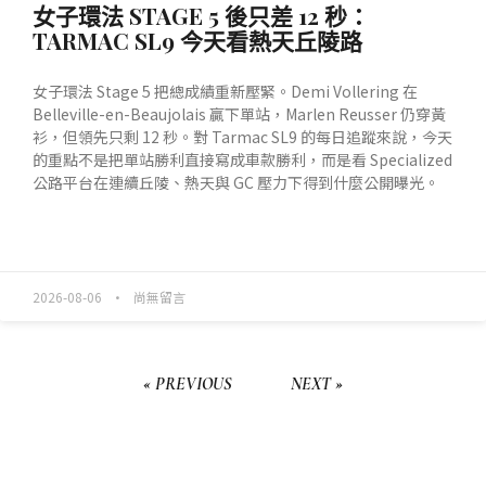
女子環法 STAGE 5 後只差 12 秒：
TARMAC SL9 今天看熱天丘陵路
女子環法 Stage 5 把總成績重新壓緊。Demi Vollering 在
Belleville-en-Beaujolais 贏下單站，Marlen Reusser 仍穿黃
衫，但領先只剩 12 秒。對 Tarmac SL9 的每日追蹤來說，今天
的重點不是把單站勝利直接寫成車款勝利，而是看 Specialized
公路平台在連續丘陵、熱天與 GC 壓力下得到什麼公開曝光。
READ MORE »
2026-08-06
尚無留言
« PREVIOUS
NEXT »