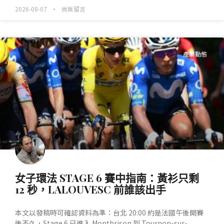
2026-08-07
尚無留言
產業動態
女子環法 STAGE 6 賽中指南：黃衫只剩
12 秒，LALOUVESC 前誰該出手
本文以發稿時可確認資料為準：台北 20:00 約是法國午後開賽
後不久，Stage 6 已進入 Montbrison 到 Tournon-sur-