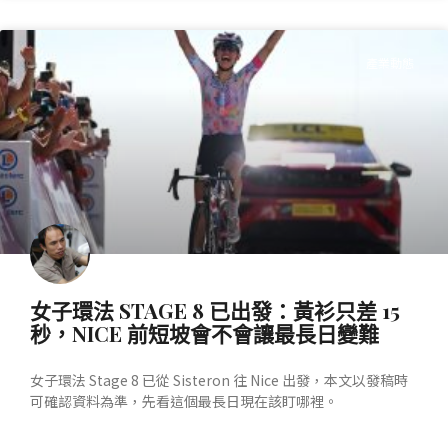
產業動態
女子環法 STAGE 8 已出發：黃衫只差 15
秒，NICE 前短坡會不會讓最長日變難
女子環法 Stage 8 已從 Sisteron 往 Nice 出發，本文以發稿時
可確認資料為準，先看這個最長日現在該盯哪裡。