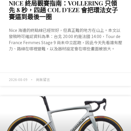
NICE 終局觀賽指南：VOLLERING 只領
先 8 秒，四趟 COL D’EZE 會把環法女子
賽逼到最後一圈
Nice 海邊的終點線已經架好，但真正難的地方在山上。本文以
發稿時可確認資料為準：台北 20:00 約是法國 14:00，Tour de
France Femmes Stage 9 尚未中立起跑，因此今天先看誰有壓
力、路線在哪裡變難，以及器材設定會在哪些畫面被放大。
READ MORE »
2026-08-09
尚無留言
產業動態