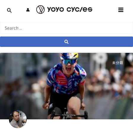
跳
MAI
至
MEN
主
要
Search
內
...
容
未分類