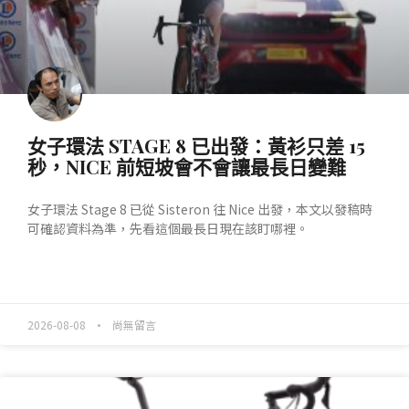
女子環法 STAGE 8 已出發：黃衫只差 15
秒，NICE 前短坡會不會讓最長日變難
女子環法 Stage 8 已從 Sisteron 往 Nice 出發，本文以發稿時
可確認資料為準，先看這個最長日現在該盯哪裡。
READ MORE »
2026-08-08
尚無留言
產業動態