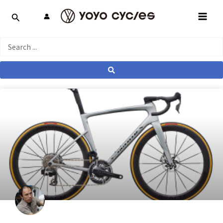
跳
MAI
至
MEN
主
要
Search
內
...
容
產業動態