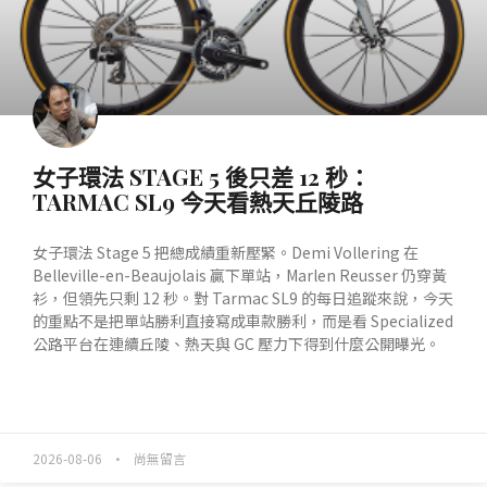
女子環法 STAGE 5 後只差 12 秒：
TARMAC SL9 今天看熱天丘陵路
女子環法 Stage 5 把總成績重新壓緊。Demi Vollering 在
Belleville-en-Beaujolais 贏下單站，Marlen Reusser 仍穿黃
衫，但領先只剩 12 秒。對 Tarmac SL9 的每日追蹤來說，今天
的重點不是把單站勝利直接寫成車款勝利，而是看 Specialized
公路平台在連續丘陵、熱天與 GC 壓力下得到什麼公開曝光。
READ MORE »
2026-08-06
尚無留言