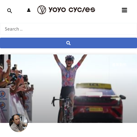
跳
MAI
至
MEN
主
要
Search
內
...
容
產業動態