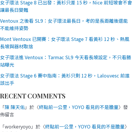
女子環法 Stage 8 已出發：黃衫只差 15 秒，Nice 前短坡會不會
讓最長日變難
Ventoux 之後看 SL9：女子環法最長日，考的是長距離後還能
不能維持姿勢
Mont Ventoux 已開賽：女子環法 Stage 7 看黃衫 12 秒、熱風
長坡與器材取捨
女子環法進 Ventoux：Tarmac SL9 今天看長坡設定，不只看勝
站曝光
女子環法 Stage 6 賽中指南：黃衫只剩 12 秒，Lalouvesc 前誰
該出手
RECENT COMMENTS
「
陳 陳天佑
」於〈
終點前一公里，YOYO 看見的不是膽量
〉發
佈留言
「
workeryoyo
」於〈
終點前一公里，YOYO 看見的不是膽量
〉