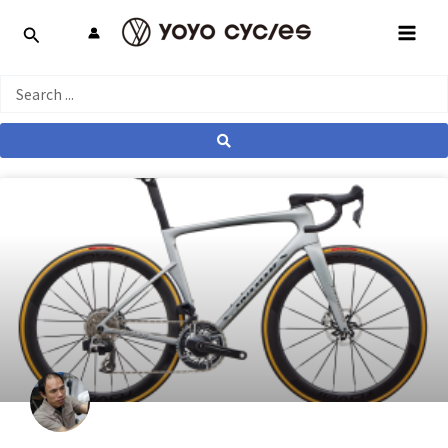
跳
MAI
至
MEN
主
要
Search
內
...
容
產業動態