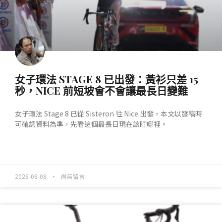
女子環法 STAGE 8 已出發：黃衫只差 15
秒，NICE 前短坡會不會讓最長日變難
女子環法 Stage 8 已從 Sisteron 往 Nice 出發，本文以發稿時
可確認資料為準，先看這個最長日現在該盯哪裡。
READ MORE »
2026-08-08
尚無留言
產業動態