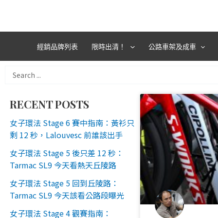
跳
至
主
要
經銷品牌列表
限時出清！
公路車架及成車
內
容
Search
...
RECENT POSTS
女子環法 Stage 6 賽中指南：黃衫只
剩 12 秒，Lalouvesc 前誰該出手
女子環法 Stage 5 後只差 12 秒：
Tarmac SL9 今天看熱天丘陵路
女子環法 Stage 5 回到丘陵路：
Tarmac SL9 今天該看公路段曝光
女子環法 Stage 4 觀賽指南：