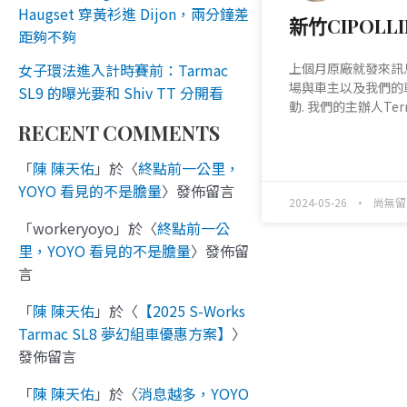
Haugset 穿黃衫進 Dijon，兩分鐘差
新竹CIPOLL
距夠不夠
上個月原廠就發來訊
女子環法進入計時賽前：Tarmac
場與車主以及我們的
SL9 的曝光要和 Shiv TT 分開看
動. 我們的主辦人Ter
RECENT COMMENTS
READ MORE »
「
陳 陳天佑
」於〈
終點前一公里，
YOYO 看見的不是膽量
〉發佈留言
2024-05-26
尚無留
「
workeryoyo
」於〈
終點前一公
里，YOYO 看見的不是膽量
〉發佈留
言
「
陳 陳天佑
」於〈
【2025 S-Works
Tarmac SL8 夢幻組車優惠方案】
〉
發佈留言
「
陳 陳天佑
」於〈
消息越多，YOYO