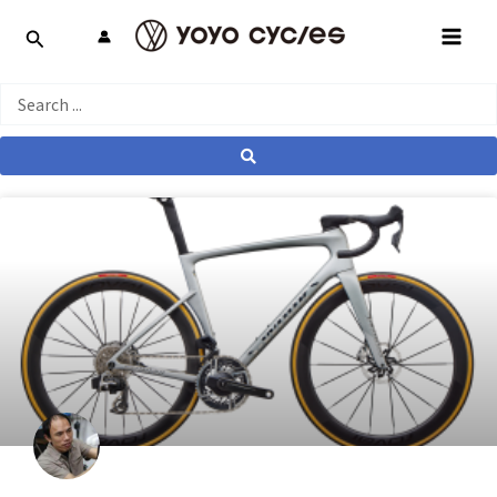
跳
MAI
至
MEN
主
要
Search
內
...
容
產業動態