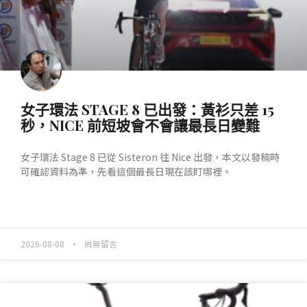
女子環法 STAGE 8 已出發：黃衫只差 15
秒，NICE 前短坡會不會讓最長日變難
女子環法 Stage 8 已從 Sisteron 往 Nice 出發，本文以發稿時
可確認資料為準，先看這個最長日現在該盯哪裡。
READ MORE »
2026-08-08
尚無留言
產業動態