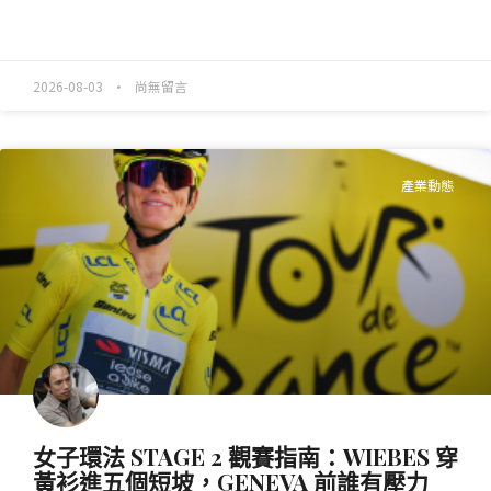
READ MORE »
2026-08-03
尚無留言
產業動態
女子環法 STAGE 2 觀賽指南：WIEBES 穿
黃衫進五個短坡，GENEVA 前誰有壓力