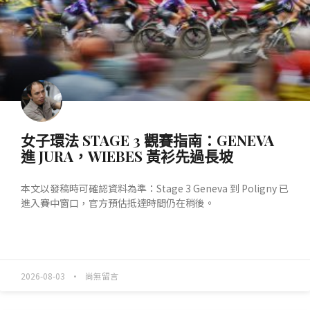
女子環法 STAGE 3 觀賽指南：GENEVA
進 JURA，WIEBES 黃衫先過長坡
本文以發稿時可確認資料為準：Stage 3 Geneva 到 Poligny 已
進入賽中窗口，官方預估抵達時間仍在稍後。
READ MORE »
2026-08-03
尚無留言