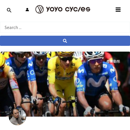
跳
MAI
至
MEN
主
要
Search
內
...
容
產業動態