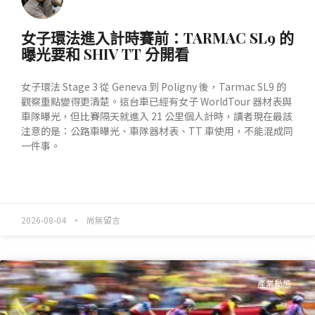
女子環法進入計時賽前：TARMAC SL9 的
曝光要和 SHIV TT 分開看
女子環法 Stage 3 從 Geneva 到 Poligny 後，Tarmac SL9 的
觀察重點變得更清楚。這台車已經有女子 WorldTour 器材表與
車隊曝光，但比賽隔天就進入 21 公里個人計時，讀者現在最該
注意的是：公路車曝光、車隊器材表、TT 車使用，不能混成同
一件事。
READ MORE »
2026-08-04
尚無留言
產業動態