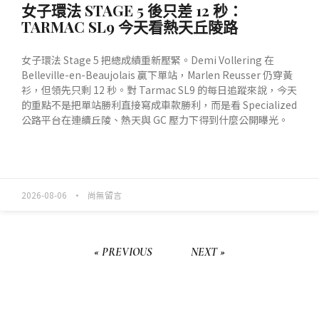
女子環法 STAGE 5 後只差 12 秒：
TARMAC SL9 今天看熱天丘陵路
女子環法 Stage 5 把總成績重新壓緊。Demi Vollering 在
Belleville-en-Beaujolais 贏下單站，Marlen Reusser 仍穿黃
衫，但領先只剩 12 秒。對 Tarmac SL9 的每日追蹤來說，今天
的重點不是把單站勝利直接寫成車款勝利，而是看 Specialized
公路平台在連續丘陵、熱天與 GC 壓力下得到什麼公開曝光。
READ MORE »
2026-08-06
尚無留言
« PREVIOUS
NEXT »