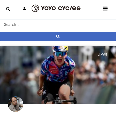
跳
MAI
至
MEN
主
要
Search
內
...
容
未分類