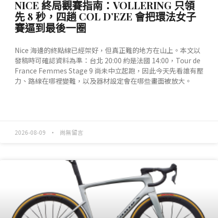
NICE 終局觀賽指南：VOLLERING 只領
先 8 秒，四趟 COL D’EZE 會把環法女子
賽逼到最後一圈
Nice 海邊的終點線已經架好，但真正難的地方在山上。本文以
發稿時可確認資料為準：台北 20:00 約是法國 14:00，Tour de
France Femmes Stage 9 尚未中立起跑，因此今天先看誰有壓
力、路線在哪裡變難，以及器材設定會在哪些畫面被放大。
READ MORE »
2026-08-09
尚無留言
產業動態