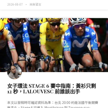
2026-08-07
尚無留言
產業動態
女子環法 STAGE 6 賽中指南：黃衫只剩
12 秒，LALOUVESC 前誰該出手
本文以發稿時可確認資料為準：台北 20:00 約是法國午後開賽
後不久，Stage 6 已進入 Montbrison 到 Tournon-sur-