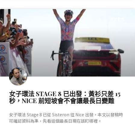
產業動態
女子環法 STAGE 8 已出發：黃衫只差 15
秒，NICE 前短坡會不會讓最長日變難
女子環法 Stage 8 已從 Sisteron 往 Nice 出發，本文以發稿時
可確認資料為準，先看這個最長日現在該盯哪裡。