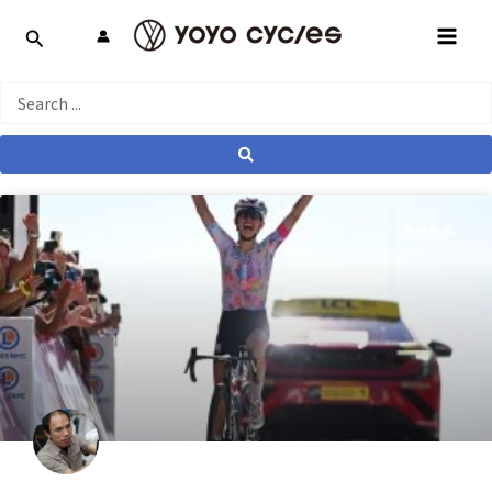
跳
MAI
至
MEN
主
要
Search
內
...
容
產業動態