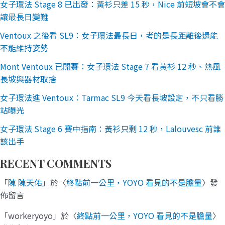
女子環法 Stage 8 已出發：黃衫只差 15 秒，Nice 前短坡會不會
讓最長日變難
Ventoux 之後看 SL9：女子環法最長日，考的是長距離後還能
不能維持姿勢
Mont Ventoux 已開賽：女子環法 Stage 7 看黃衫 12 秒、熱風
長坡與器材取捨
女子環法進 Ventoux：Tarmac SL9 今天看長坡設定，不只看勝
站曝光
女子環法 Stage 6 賽中指南：黃衫只剩 12 秒，Lalouvesc 前誰
該出手
RECENT COMMENTS
「
陳 陳天佑
」於〈
終點前一公里，YOYO 看見的不是膽量
〉發
佈留言
「
workeryoyo
」於〈
終點前一公里，YOYO 看見的不是膽量
〉