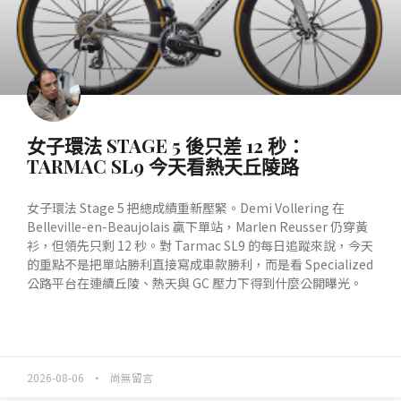
女子環法 STAGE 5 後只差 12 秒：
TARMAC SL9 今天看熱天丘陵路
女子環法 Stage 5 把總成績重新壓緊。Demi Vollering 在
Belleville-en-Beaujolais 贏下單站，Marlen Reusser 仍穿黃
衫，但領先只剩 12 秒。對 Tarmac SL9 的每日追蹤來說，今天
的重點不是把單站勝利直接寫成車款勝利，而是看 Specialized
公路平台在連續丘陵、熱天與 GC 壓力下得到什麼公開曝光。
READ MORE »
2026-08-06
尚無留言