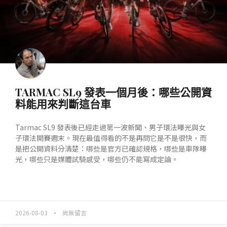
TARMAC SL9 發表一個月後：哪些公開資
料能用來判斷這台車
Tarmac SL9 發表後已經走過第一波新聞、男子環法曝光與女
子環法開賽週末。現在最值得看的不是再問它是不是很快，而
是把公開資料分清楚：哪些是官方已確認規格，哪些是車隊曝
光，哪些只是媒體試騎感受，哪些仍不能寫成定論。
READ MORE »
2026-08-03
尚無留言