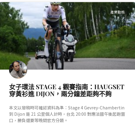
產業動態
女子環法 STAGE 4 觀賽指南：HAUGSET
穿黃衫進 DIJON，兩分鐘差距夠不夠
本文以發稿時可確認資料為準：Stage 4 Gevrey-Chambertin
到 Dijon 是 21 公里個人計時，台北 20:00 對應法國午後起跑窗
口，勝負還要等晚間官方分類。