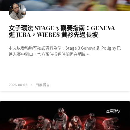
女子環法 STAGE 3 觀賽指南：GENEVA
進 JURA，WIEBES 黃衫先過長坡
本文以發稿時可確認資料為準：Stage 3 Geneva 到 Poligny 已
進入賽中窗口，官方預估抵達時間仍在稍後。
READ MORE »
2026-08-03
尚無留言
產業動態