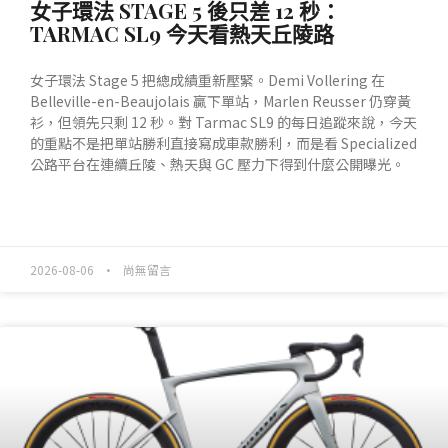
女子環法 STAGE 5 後只差 12 秒：
TARMAC SL9 今天看熱天丘陵路
女子環法 Stage 5 把總成績重新壓緊。Demi Vollering 在
Belleville-en-Beaujolais 贏下單站，Marlen Reusser 仍穿黃
衫，但領先只剩 12 秒。對 Tarmac SL9 的每日追蹤來說，今天
的重點不是把單站勝利直接寫成車款勝利，而是看 Specialized
公路平台在連續丘陵、熱天與 GC 壓力下得到什麼公開曝光。
READ MORE »
2026-08-06
尚無留言
產業動態