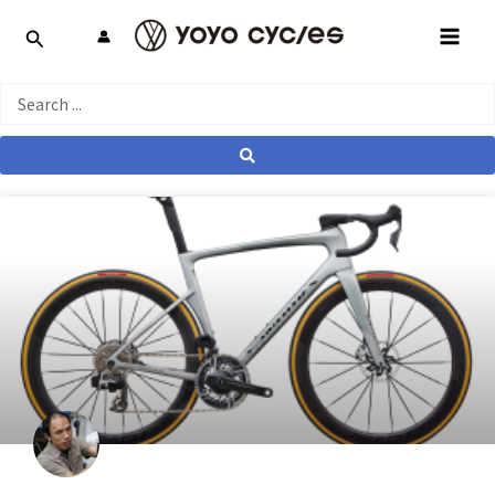
跳
MAI
至
MEN
主
要
Search
內
...
容
產業動態