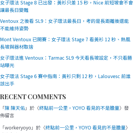
女子環法 Stage 8 已出發：黃衫只差 15 秒，Nice 前短坡會不會
讓最長日變難
Ventoux 之後看 SL9：女子環法最長日，考的是長距離後還能
不能維持姿勢
Mont Ventoux 已開賽：女子環法 Stage 7 看黃衫 12 秒、熱風
長坡與器材取捨
女子環法進 Ventoux：Tarmac SL9 今天看長坡設定，不只看勝
站曝光
女子環法 Stage 6 賽中指南：黃衫只剩 12 秒，Lalouvesc 前誰
該出手
RECENT COMMENTS
「
陳 陳天佑
」於〈
終點前一公里，YOYO 看見的不是膽量
〉發
佈留言
「
workeryoyo
」於〈
終點前一公里，YOYO 看見的不是膽量
〉