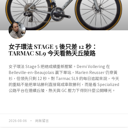
女子環法 STAGE 5 後只差 12 秒：
TARMAC SL9 今天看熱天丘陵路
女子環法 Stage 5 把總成績重新壓緊。Demi Vollering 在
Belleville-en-Beaujolais 贏下單站，Marlen Reusser 仍穿黃
衫，但領先只剩 12 秒。對 Tarmac SL9 的每日追蹤來說，今天
的重點不是把單站勝利直接寫成車款勝利，而是看 Specialized
公路平台在連續丘陵、熱天與 GC 壓力下得到什麼公開曝光。
READ MORE »
2026-08-06
尚無留言