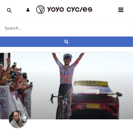
跳
MAI
至
MEN
主
要
Search
內
...
容
產業動態