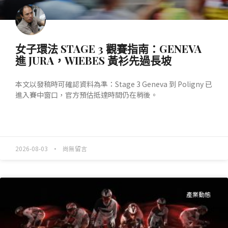
女子環法 STAGE 3 觀賽指南：GENEVA
進 JURA，WIEBES 黃衫先過長坡
本文以發稿時可確認資料為準：Stage 3 Geneva 到 Poligny 已
進入賽中窗口，官方預估抵達時間仍在稍後。
READ MORE »
2026-08-03
尚無留言
產業動態