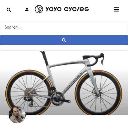
跳
MAI
至
MEN
主
要
Search
內
...
容
產業動態