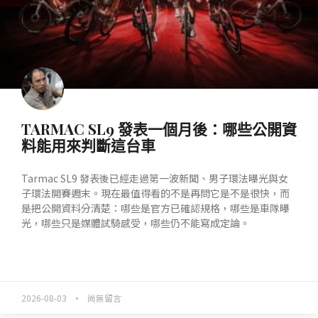
TARMAC SL9 發表一個月後：哪些公開資
料能用來判斷這台車
Tarmac SL9 發表後已經走過第一波新聞、男子環法曝光與女
子環法開賽週末。現在最值得看的不是再問它是不是很快，而
是把公開資料分清楚：哪些是官方已確認規格，哪些是車隊曝
光，哪些只是媒體試騎感受，哪些仍不能寫成定論。
READ MORE »
2026-08-03
尚無留言