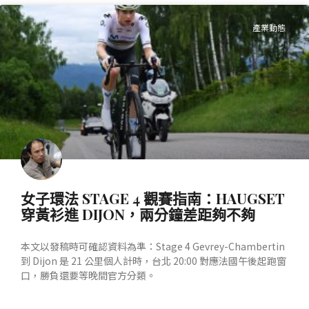
產業動態
女子環法 STAGE 4 觀賽指南：HAUGSET
穿黃衫進 DIJON，兩分鐘差距夠不夠
本文以發稿時可確認資料為準：Stage 4 Gevrey-Chambertin
到 Dijon 是 21 公里個人計時，台北 20:00 對應法國午後起跑窗
口，勝負還要等晚間官方分類。