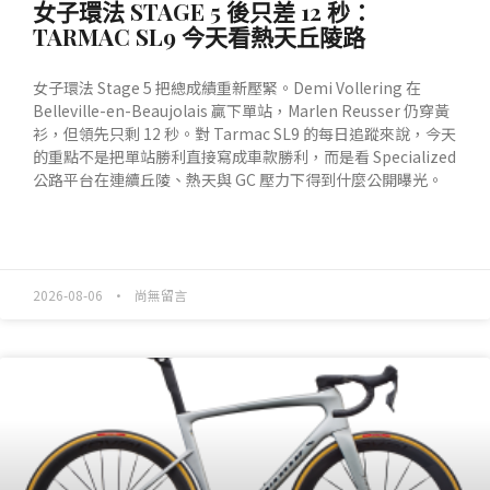
女子環法 STAGE 5 後只差 12 秒：
TARMAC SL9 今天看熱天丘陵路
女子環法 Stage 5 把總成績重新壓緊。Demi Vollering 在
Belleville-en-Beaujolais 贏下單站，Marlen Reusser 仍穿黃
衫，但領先只剩 12 秒。對 Tarmac SL9 的每日追蹤來說，今天
的重點不是把單站勝利直接寫成車款勝利，而是看 Specialized
公路平台在連續丘陵、熱天與 GC 壓力下得到什麼公開曝光。
READ MORE »
2026-08-06
尚無留言
產業動態