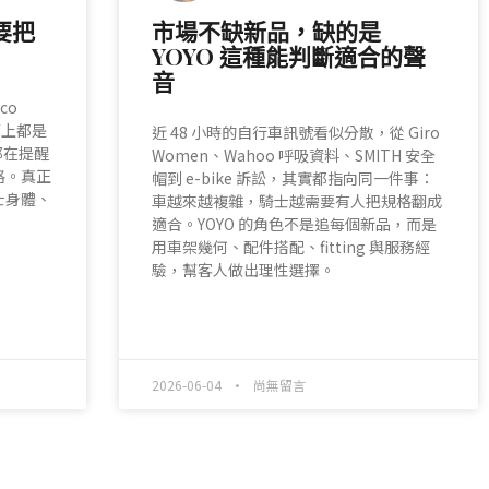
要把
市場不缺新品，缺的是
YOYO 這種能判斷適合的聲
音
co
面上都是
近 48 小時的自行車訊號看似分散，從 Giro
都在提醒
Women、Wahoo 呼吸資料、SMITH 安全
格。真正
帽到 e-bike 訴訟，其實都指向同一件事：
士身體、
車越來越複雜，騎士越需要有人把規格翻成
適合。YOYO 的角色不是追每個新品，而是
用車架幾何、配件搭配、fitting 與服務經
驗，幫客人做出理性選擇。
READ MORE »
2026-06-04
尚無留言