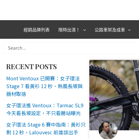
跳
至
主
要
經銷品牌列表
限時出清！
公路車架及成車
內
容
Search
...
RECENT POSTS
Mont Ventoux 已開賽：女子環法
Stage 7 看黃衫 12 秒、熱風長坡與
器材取捨
女子環法進 Ventoux：Tarmac SL9
今天看長坡設定，不只看勝站曝光
女子環法 Stage 6 賽中指南：黃衫只
剩 12 秒，Lalouvesc 前誰該出手