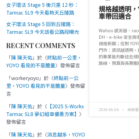
女子環法 Stage 5 後只差 12 秒：
規格越透明，Y
Tarmac SL9 今天看熱天丘陵路
車帶回適合
女子環法 Stage 5 回到丘陵路：
Wahoo 感測器、race
Tarmac SL9 今天該看公路段曝光
DH、e-bike 安
規格新聞；但對 YO
RECENT COMMENTS
門市：資訊越透明，
的專業是判斷這些規
「
陳 陳天佑
」於〈
終點前一公里，
路線、預算與長期服
YOYO 看見的不是膽量
〉發佈留言
「
workeryoyo
」於〈
終點前一公
READ MORE »
里，YOYO 看見的不是膽量
〉發佈留
言
「
陳 陳天佑
」於〈
【2025 S-Works
2026-06-04
尚無留
Tarmac SL8 夢幻組車優惠方案】
〉
發佈留言
「
陳 陳天佑
」於〈
消息越多，YOYO