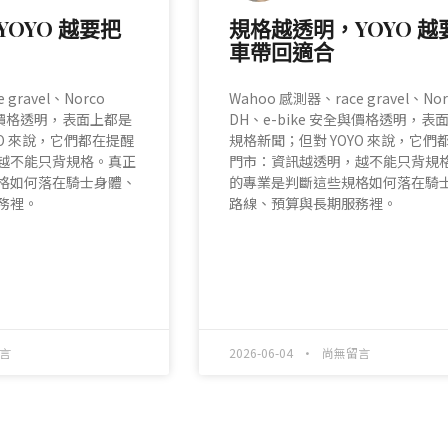
OYO 越要把
規格越透明，YOYO 越
車帶回適合
 gravel、Norco
Wahoo 感測器、race gravel、Nor
全與價格透明，表面上都是
DH、e-bike 安全與價格透明，表
YO 來說，它們都在提醒
規格新聞；但對 YOYO 來說，它們
越不能只背規格。真正
門市：資訊越透明，越不能只背規
格如何落在騎士身體、
的專業是判斷這些規格如何落在騎
務裡。
路線、預算與長期服務裡。
READ MORE »
言
2026-06-04
尚無留言