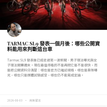
TARMAC SL9 發表一個月後：哪些公開資
料能用來判斷這台車
Tarmac SL9 發表後已經走過第一波新聞、男子環法曝光與女
子環法開賽週末。現在最值得看的不是再問它是不是很快，而
是把公開資料分清楚：哪些是官方已確認規格，哪些是車隊曝
光，哪些只是媒體試騎感受，哪些仍不能寫成定論。
READ MORE »
2026-08-03
尚無留言