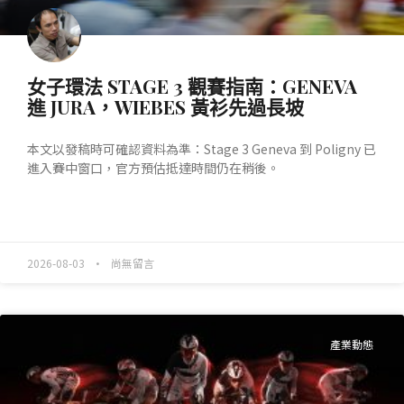
女子環法 STAGE 3 觀賽指南：GENEVA
進 JURA，WIEBES 黃衫先過長坡
本文以發稿時可確認資料為準：Stage 3 Geneva 到 Poligny 已
進入賽中窗口，官方預估抵達時間仍在稍後。
READ MORE »
2026-08-03
尚無留言
產業動態