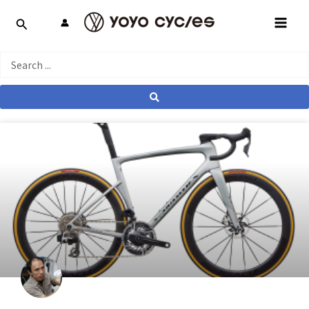
跳
MAI
至
MEN
主
要
Search
內
...
容
產業動態