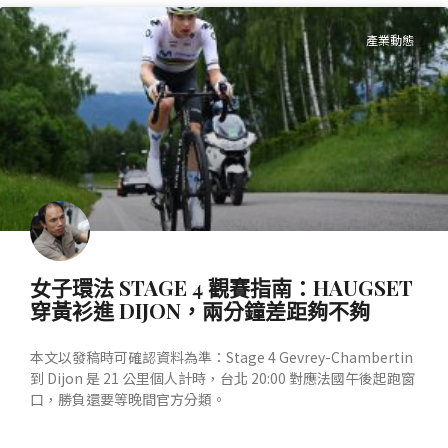
產業動態
女子環法 STAGE 4 觀賽指南：HAUGSET
穿黃衫進 DIJON，兩分鐘差距夠不夠
本文以發稿時可確認資料為準：Stage 4 Gevrey-Chambertin
到 Dijon 是 21 公里個人計時，台北 20:00 對應法國午後起跑窗
口，勝負還要等晚間官方分類。