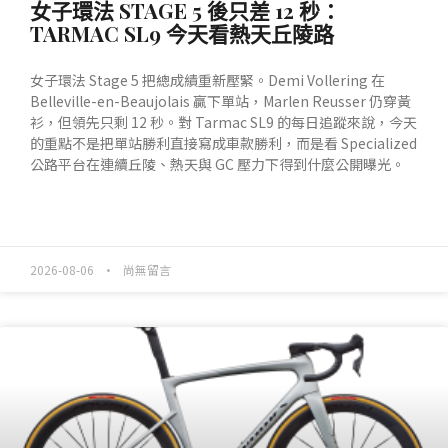
女子環法 STAGE 5 後只差 12 秒：
TARMAC SL9 今天看熱天丘陵路
女子環法 Stage 5 把總成績重新壓緊。Demi Vollering 在
Belleville-en-Beaujolais 贏下單站，Marlen Reusser 仍穿黃
衫，但領先只剩 12 秒。對 Tarmac SL9 的每日追蹤來說，今天
的重點不是把單站勝利直接寫成車款勝利，而是看 Specialized
公路平台在連續丘陵、熱天與 GC 壓力下得到什麼公開曝光。
READ MORE »
2026-08-06
尚無留言
產業動態