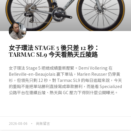
女子環法 STAGE 5 後只差 12 秒：
TARMAC SL9 今天看熱天丘陵路
女子環法 Stage 5 把總成績重新壓緊。Demi Vollering 在
Belleville-en-Beaujolais 贏下單站，Marlen Reusser 仍穿黃
衫，但領先只剩 12 秒。對 Tarmac SL9 的每日追蹤來說，今天
的重點不是把單站勝利直接寫成車款勝利，而是看 Specialized
公路平台在連續丘陵、熱天與 GC 壓力下得到什麼公開曝光。
READ MORE »
2026-08-06
尚無留言