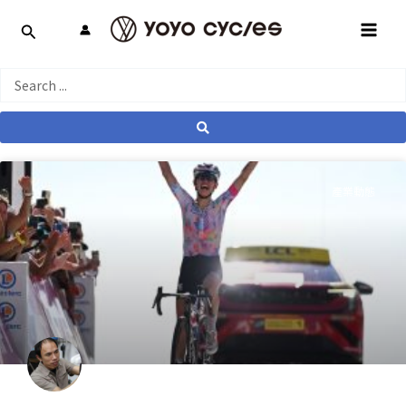
跳
MAI
至
MEN
主
要
Search
內
...
容
產業動態