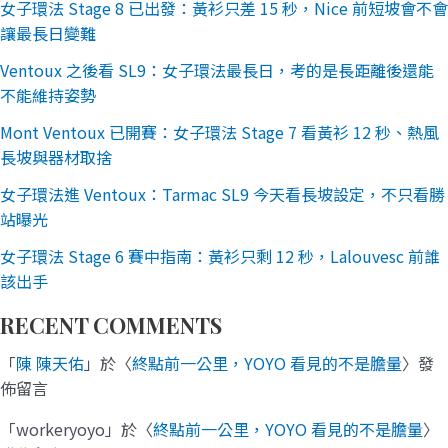
女子環法 Stage 8 已出發：黃衫只差 15 秒，Nice 前短坡會不會
讓最長日變難
Ventoux 之後看 SL9：女子環法最長日，考的是長距離後還能
不能維持姿勢
Mont Ventoux 已開賽：女子環法 Stage 7 看黃衫 12 秒、熱風
長坡與器材取捨
女子環法進 Ventoux：Tarmac SL9 今天看長坡設定，不只看勝
站曝光
女子環法 Stage 6 賽中指南：黃衫只剩 12 秒，Lalouvesc 前誰
該出手
RECENT COMMENTS
「
陳 陳天佑
」於〈
終點前一公里，YOYO 看見的不是膽量
〉發
佈留言
「
workeryoyo
」於〈
終點前一公里，YOYO 看見的不是膽量
〉