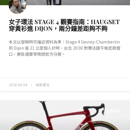
女子環法 STAGE 4 觀賽指南：HAUGSET
穿黃衫進 DIJON，兩分鐘差距夠不夠
本文以發稿時可確認資料為準：Stage 4 Gevrey-Chambertin
到 Dijon 是 21 公里個人計時，台北 20:00 對應法國午後起跑窗
口，勝負還要等晚間官方分類。
READ MORE »
2026-08-04
尚無留言
產業動態