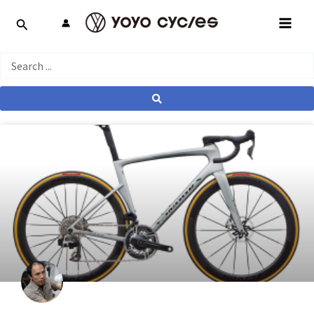
跳
MAI
至
MEN
主
要
Search
內
...
容
產業動態