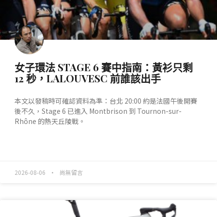
女子環法 STAGE 6 賽中指南：黃衫只剩
12 秒，LALOUVESC 前誰該出手
本文以發稿時可確認資料為準：台北 20:00 約是法國午後開賽
後不久，Stage 6 已進入 Montbrison 到 Tournon-sur-
Rhône 的熱天丘陵戰。
READ MORE »
2026-08-06
尚無留言
產業動態