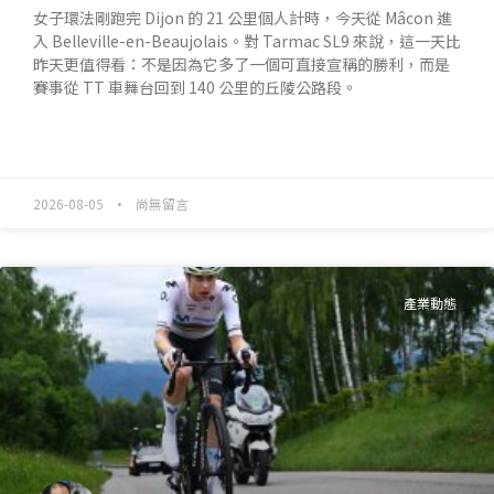
女子環法剛跑完 Dijon 的 21 公里個人計時，今天從 Mâcon 進
入 Belleville-en-Beaujolais。對 Tarmac SL9 來說，這一天比
昨天更值得看：不是因為它多了一個可直接宣稱的勝利，而是
賽事從 TT 車舞台回到 140 公里的丘陵公路段。
READ MORE »
2026-08-05
尚無留言
產業動態