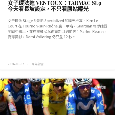
女子環法進 VENTOUX：TARMAC SL9
今天看長坡設定，不只看勝站曝光
女子環法 Stage 6 先把 Specialized 的曝光推高。Kim Le
Court 在 Tournon-sur-Rhône 贏下單站，Guardian 報導她從
突圍中勝出，並在機械狀況後重新回到前方；Marlen Reusser
仍穿黃衫，Demi Vollering 仍只差 12 秒。
READ MORE »
2026-08-07
尚無留言
產業動態