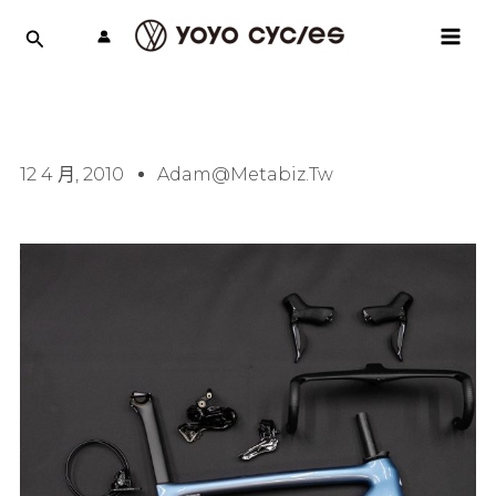
跳
MAI
至
MEN
主
要
內
容
12 4 月, 2010
Adam@metabiz.tw