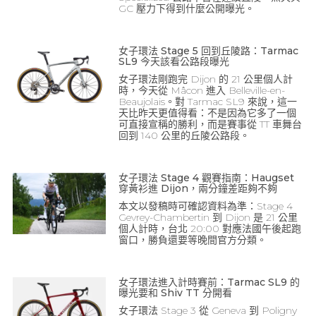
GC 壓力下得到什麼公開曝光。
女子環法 Stage 5 回到丘陵路：Tarmac
SL9 今天該看公路段曝光
女子環法剛跑完 Dijon 的 21 公里個人計
時，今天從 Mâcon 進入 Belleville-en-
Beaujolais。對 Tarmac SL9 來說，這一
天比昨天更值得看：不是因為它多了一個
可直接宣稱的勝利，而是賽事從 TT 車舞台
回到 140 公里的丘陵公路段。
女子環法 Stage 4 觀賽指南：Haugset
穿黃衫進 Dijon，兩分鐘差距夠不夠
本文以發稿時可確認資料為準：Stage 4
Gevrey-Chambertin 到 Dijon 是 21 公里
個人計時，台北 20:00 對應法國午後起跑
窗口，勝負還要等晚間官方分類。
女子環法進入計時賽前：Tarmac SL9 的
曝光要和 Shiv TT 分開看
女子環法 Stage 3 從 Geneva 到 Poligny