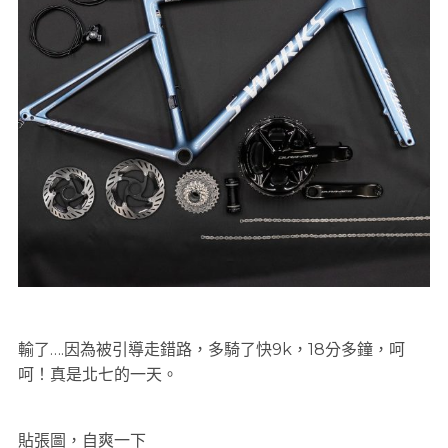
輸了….因為被引導走錯路，多騎了快9k，18分多鐘，呵
呵！真是北七的一天。
貼張圖，自爽一下